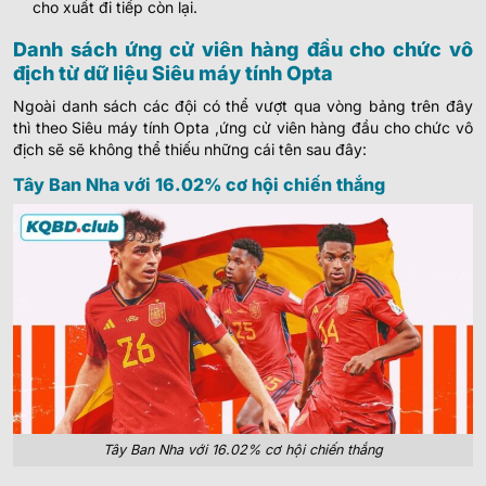
cho xuất đi tiếp còn lại.
Danh sách ứng cử viên hàng đầu cho chức vô
địch từ dữ liệu Siêu máy tính Opta
Ngoài danh sách các đội có thể vượt qua vòng bảng trên đây
thì theo Siêu máy tính Opta ,ứng cử viên hàng đầu cho chức vô
địch sẽ sẽ không thể thiếu những cái tên sau đây:
Tây Ban Nha với 16.02% cơ hội chiến thắng
Tây Ban Nha với 16.02% cơ hội chiến thắng