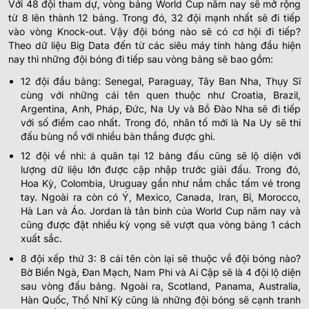
Với 48 đội tham dự, vòng bảng World Cup năm nay sẽ mở rộng
từ 8 lên thành 12 bảng. Trong đó, 32 đội mạnh nhất sẽ đi tiếp
vào vòng Knock-out. Vậy đội bóng nào sẽ có cơ hội đi tiếp?
Theo dữ liệu Big Data đến từ các siêu máy tính hàng đầu hiện
nay thì những đội bóng đi tiếp sau vòng bảng sẽ bao gồm:
12 đội đầu bảng: Senegal, Paraguay, Tây Ban Nha, Thụy Sĩ
cùng với những cái tên quen thuộc như Croatia, Brazil,
Argentina, Anh, Pháp, Đức, Na Uy và Bồ Đào Nha sẽ đi tiếp
với số điểm cao nhất. Trong đó, nhân tố mới là Na Uy sẽ thi
đấu bùng nổ với nhiều bàn thắng được ghi.
12 đội về nhì: á quân tại 12 bảng đấu cũng sẽ lộ diện với
lượng dữ liệu lớn được cập nhập trước giải đấu. Trong đó,
Hoa Kỳ, Colombia, Uruguay gần như nắm chắc tấm vé trong
tay. Ngoài ra còn có Ý, Mexico, Canada, Iran, Bỉ, Morocco,
Hà Lan và Áo. Jordan là tân binh của World Cup năm nay và
cũng được đặt nhiều kỳ vọng sẽ vượt qua vòng bảng 1 cách
xuất sắc.
8 đội xếp thứ 3: 8 cái tên còn lại sẽ thuộc về đội bóng nào?
Bờ Biển Ngà, Đan Mạch, Nam Phi và Ai Cập sẽ là 4 đội lộ diện
sau vòng đấu bảng. Ngoài ra, Scotland, Panama, Australia,
Hàn Quốc, Thổ Nhĩ Kỳ cũng là những đội bóng sẽ cạnh tranh