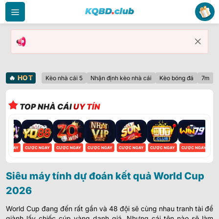
Bỏ
qua
nội
dung
🔥
HOT
Kèo nhà cái 5
Nhận định kèo nhà cái
Kèo bóng đá
7m
TOP NHÀ CÁI
UY TÍN
ỢC NGAY
CƯỢC NGAY
CƯỢC NGAY
CƯỢC NGAY
CƯỢC NGAY
CƯỢC NGAY
CƯỢC NGAY
CƯ
Siêu máy tính dự đoán kết quả World Cup
2026
World Cup đang đến rất gần và 48 đội sẽ cùng nhau tranh tài để
giành lấy chiếc cúp vàng danh giá. Nhưng cái tên nào sẽ làm