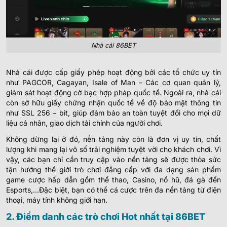
Nhà cái 86BET
Nhà cái được cấp giấy phép hoạt động bởi các tổ chức uy tín
như PAGCOR, Cagayan, Isale of Man – Các cơ quan quản lý,
giảm sát hoạt động cờ bạc hợp pháp quốc tế. Ngoài ra, nhà cái
còn sở hữu giấy chứng nhận quốc tế về độ bảo mật thông tin
như SSL 256 – bit, giúp đảm bảo an toàn tuyệt đối cho mọi dữ
liệu cá nhân, giao dịch tài chính của người chơi.
Không dừng lại ở đó, nền tảng này còn là đơn vị uy tín, chất
lượng khi mang lại vô số trải nghiệm tuyệt vời cho khách chơi. Vì
vậy, các bạn chỉ cần truy cập vào nền tảng sẽ được thỏa sức
tận hưởng thế giới trò chơi đẳng cấp với đa dạng sản phẩm
game cược hấp dẫn gồm thể thao, Casino, nổ hũ, đá gà đến
Esports,…Đặc biệt, bạn có thể cá cược trên đa nền tảng từ điện
thoại, máy tính không giới hạn.
2. Điểm danh các trò chơi Hot nhất tại 86BET