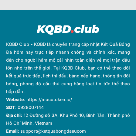
KQBD Club - KQBD là chuyên trang cập nhật Kết Quả Bóng
Đá hôm nay trực tiếp nhanh chóng và chính xác, mang
đến cho người hâm mộ cái nhìn toàn diện về mọi trận đấu
lớn nhỏ trên thế giới. Tại KQBD Club, bạn có thể theo dõi
kết quả trực tiếp, lịch thi đấu, bảng xếp hạng, thông tin đội
bóng, phong độ cầu thủ cùng hàng loạt tin tức thể thao
hấp dẫn .
Website
:
https://mocotoken.io/
SDT
: 0928007144
Địa chỉ:
12 Đường số 3A, Khu Phố 10, Bình Tân, Thành phố
Hồ Chí Minh, Vietnam
Email:
support@ketquabongdaeucom