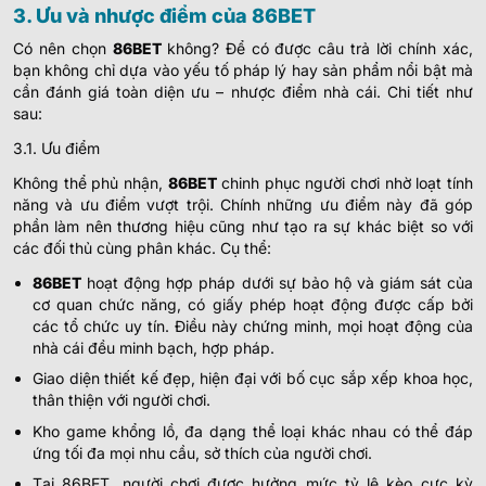
3. Ưu và nhược điểm của 86BET
Có nên chọn
86BET
không? Để có được câu trả lời chính xác,
bạn không chỉ dựa vào yếu tố pháp lý hay sản phẩm nổi bật mà
cần đánh giá toàn diện ưu – nhược điểm nhà cái. Chi tiết như
sau:
3.1. Ưu điểm
Không thể phủ nhận,
86BET
chinh phục người chơi nhờ loạt tính
năng và ưu điểm vượt trội. Chính những ưu điểm này đã góp
phần làm nên thương hiệu cũng như tạo ra sự khác biệt so với
các đối thủ cùng phân khác. Cụ thể:
86BET
hoạt động hợp pháp dưới sự bảo hộ và giám sát của
cơ quan chức năng, có giấy phép hoạt động được cấp bởi
các tổ chức uy tín. Điều này chứng minh, mọi hoạt động của
nhà cái đều minh bạch, hợp pháp.
Giao diện thiết kế đẹp, hiện đại với bố cục sắp xếp khoa học,
thân thiện với người chơi.
Kho game khổng lồ, đa dạng thể loại khác nhau có thể đáp
ứng tối đa mọi nhu cầu, sở thích của người chơi.
Tại 86BET, người chơi được hưởng mức tỷ lệ kèo cực kỳ