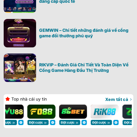
đẳng cấp quốc tế
GEMWIN – Chi tiết những đánh giá về cổng
game đổi thưởng phú quý
RIKVIP – Đánh Giá Chi Tiết Và Toàn Diện Về
Cổng Game Hàng Đầu Thị Trường
Top nhà cái uy tín
Xem tất cả