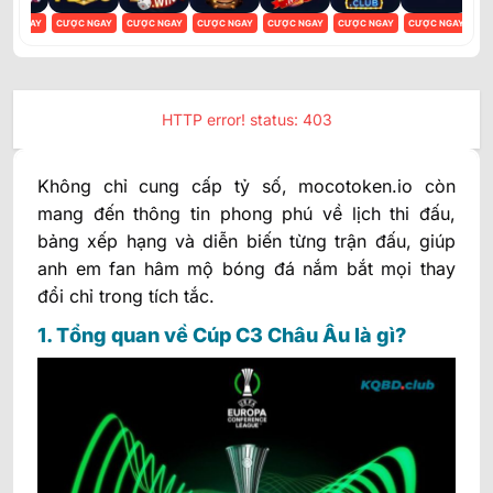
ỢC NGAY
CƯỢC NGAY
CƯỢC NGAY
CƯỢC NGAY
CƯỢC NGAY
CƯỢC NGAY
CƯỢC NGAY
CƯ
HTTP error! status: 403
Không chỉ cung cấp tỷ số,
mocotoken.io
còn
mang đến thông tin phong phú về lịch thi đấu,
bảng xếp hạng và diễn biến từng trận đấu, giúp
anh em fan hâm mộ bóng đá nắm bắt mọi thay
đổi chỉ trong tích tắc.
1. Tổng quan về Cúp C3 Châu Âu là gì?