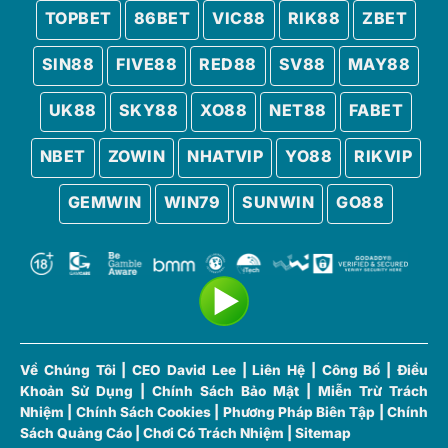
TOPBET
86BET
VIC88
RIK88
ZBET
Cập nhật nhanh chóng mọi diễn biến Cúp C3 Châu
SIN88
FIVE88
RED88
SV88
MAY88
Âu tại KQBD.Club
UK88
SKY88
XO88
NET88
FABET
Danh mục KQBD cung cấp đầy đủ tỷ số, kết quả
NBET
ZOWIN
NHATVIP
YO88
RIKVIP
theo ngày, lịch sử đối đầu, bảng xếp hạng và
thông tin từng vòng đấu. Người xem có thể dễ
GEMWIN
WIN79
SUNWIN
GO88
dàng theo dõi kết quả mới nhất chỉ với vài thao
tác, phù hợp cả khi sử dụng trên máy tính lẫn điện
thoại.
2.1. Vì sao KQBD.Club là nền tảng thông tin thể
thao được xem nhiều nhất?
Nền tảng thu hút lượng lớn người dùng nhờ tốc độ
Về Chúng Tôi
|
CEO David Lee
|
Liên Hệ
|
Công Bố
|
Điều
cập nhật cực nhanh và giao diện thân thiện giúp
Khoản Sử Dụng
|
Chính Sách Bảo Mật
|
Miễn Trừ Trách
fan bóng đá xem tỷ số ngay lập tức.
Hệ thống
Nhiệm
|
Chính Sách Cookies
|
Phương Pháp Biên Tập
|
Chính
được tối ưu cho các thiết bị di động, tải thông tin
Sách Quảng Cáo
|
Chơi Có Trách Nhiệm
|
Sitemap