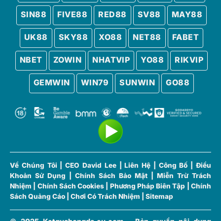
trưởng thành từ môi trường bóng đá Pháp. Ligue 1
SIN88
FIVE88
RED88
SV88
MAY88
cũng là nguồn cung cầu thủ chất lượng cho các
giải đấu lớn của châu Âu, góp phần giữ nhịp phát
UK88
SKY88
XO88
NET88
FABET
triển của thị trường chuyển nhượng.
NBET
ZOWIN
NHATVIP
YO88
RIKVIP
Nhờ lối chơi tốc độ, thể lực kết hợp với khả năng
đào tạo trẻ xuất sắc, Ligue 1 tiếp tục là giải đấu
GEMWIN
WIN79
SUNWIN
GO88
giàu tiềm năng và có sức ảnh hưởng mạnh mẽ
trên đấu trường quốc tế.
Đặc trưng lối chơi và bản sắc League 1
Về Chúng Tôi
|
CEO David Lee
|
Liên Hệ
|
Công Bố
|
Điều
Khoản Sử Dụng
|
Chính Sách Bảo Mật
|
Miễn Trừ Trách
Nhiệm
|
Chính Sách Cookies
|
Phương Pháp Biên Tập
|
Chính
Sách Quảng Cáo
|
Chơi Có Trách Nhiệm
|
Sitemap