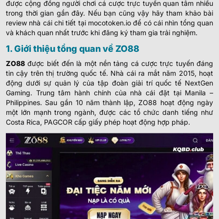
được cộng đồng người chơi cá cược trực tuyến quan tâm nhiều
trong thời gian gần đây. Nếu bạn cũng vậy hãy tham khảo bài
review nhà cái chi tiết tại mocotoken.io để có cái nhìn tổng quan
và khách quan nhất trước khi đăng ký tham gia trải nghiệm.
1. Giới thiệu tổng quan về ZO88
ZO88
được biết đến là một nền tảng cá cược trực tuyến đáng
tin cậy trên thị trường quốc tế. Nhà cái ra mắt năm 2015, hoạt
động dưới sự quản lý của tập đoàn giải trí quốc tế NextGen
Gaming. Trung tâm hành chính của nhà cái đặt tại Manila –
Philippines. Sau gần 10 năm thành lập, ZO88 hoạt động ngày
một lớn mạnh trong ngành, được các tổ chức danh tiếng như
Costa Rica, PAGCOR cấp giấy phép hoạt động hợp pháp.