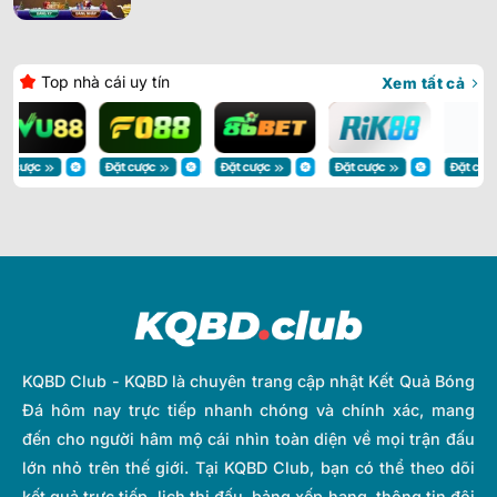
Top nhà cái uy tín
Xem tất cả
KQBD Club - KQBD là chuyên trang cập nhật Kết Quả Bóng
Đá hôm nay trực tiếp nhanh chóng và chính xác, mang
đến cho người hâm mộ cái nhìn toàn diện về mọi trận đấu
lớn nhỏ trên thế giới. Tại KQBD Club, bạn có thể theo dõi
kết quả trực tiếp, lịch thi đấu, bảng xếp hạng, thông tin đội