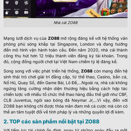
Nhà cái ZO88
Mạng lưới dịch vụ của
ZO88
mở rộng đáng kể với hệ thống văn
phòng phủ sóng khắp tại Singapore, London và đang hướng
đến mô hình vận hành toàn cầu. Đến năm 2020, nhà cái thành
công thu hút hơn 12 triệu thành viên đăng ký tài khoản. Trong
đó, cộng đồng người chơi tại Việt Nam chiếm tỷ lệ đáng kể.
Song song với việc phát triển hệ thống,
ZO88
còn mang đến hệ
sinh thái trò chơi giải trí đẳng cấp, từ thể thao, Casino, bắn cá,
Nổ Hũ, Quay Số, đến Game Bài, Lô Đề,…Ngoài ra, nhà cái không
ngừng tăng cường nhận diện thương hiệu bằng cách hợp tác
chiến lược với nhiều tổ chức thể thao hàng đầu thế giới như CBF,
CLB Juventus, ngôi sao bóng đá Neymar Jr,…Vì vậy, đến với
ZO88 bạn không chỉ được thỏa mãn đam mê cá cược mà còn có
thể an tâm tuyệt đối về tính pháp lý và những quyền lợi đi kèm.
2. TOP các sản phẩm nổi bật tại ZO88
Với tiềm lực tài chính ổn định, ngay từ những ngày đầu ra mắt