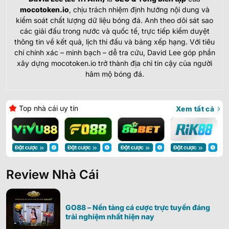
mocotoken.io
, chịu trách nhiệm định hướng nội dung và
kiểm soát chất lượng dữ liệu bóng đá. Anh theo dõi sát sao
các giải đấu trong nước và quốc tế, trực tiếp kiểm duyệt
thông tin về kết quả, lịch thi đấu và bảng xếp hạng. Với tiêu
chí chính xác – minh bạch – dễ tra cứu, David Lee góp phần
xây dựng mocotoken.io trở thành địa chỉ tin cậy của người
hâm mộ bóng đá.
Top nhà cái uy tín
Xem tất cả
Review Nhà Cái
GO88 – Nền tảng cá cược trực tuyến đáng
trải nghiệm nhất hiện nay