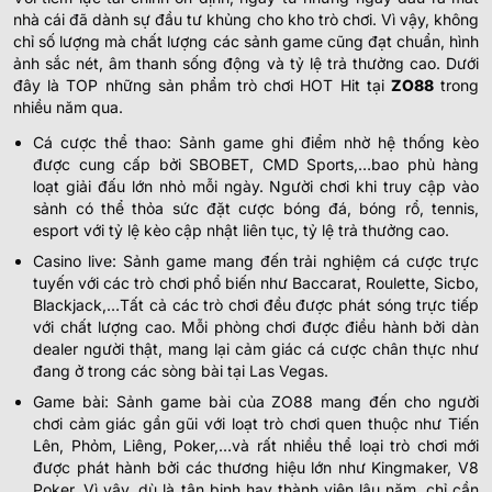
nhà cái đã dành sự đầu tư khủng cho kho trò chơi. Vì vậy, không
chỉ số lượng mà chất lượng các sảnh game cũng đạt chuẩn, hình
ảnh sắc nét, âm thanh sống động và tỷ lệ trả thưởng cao. Dưới
đây là TOP những sản phẩm trò chơi HOT Hit tại
ZO88
trong
nhiều năm qua.
Cá cược thể thao: Sảnh game ghi điểm nhờ hệ thống kèo
được cung cấp bởi SBOBET, CMD Sports,…bao phủ hàng
loạt giải đấu lớn nhỏ mỗi ngày. Người chơi khi truy cập vào
sảnh có thể thỏa sức đặt cược bóng đá, bóng rổ, tennis,
esport với tỷ lệ kèo cập nhật liên tục, tỷ lệ trả thưởng cao.
Casino live: Sảnh game mang đến trải nghiệm cá cược trực
tuyến với các trò chơi phổ biến như Baccarat, Roulette, Sicbo,
Blackjack,…Tất cả các trò chơi đều được phát sóng trực tiếp
với chất lượng cao. Mỗi phòng chơi được điều hành bởi dàn
dealer người thật, mang lại cảm giác cá cược chân thực như
đang ở trong các sòng bài tại Las Vegas.
Game bài: Sảnh game bài của ZO88 mang đến cho người
chơi cảm giác gần gũi với loạt trò chơi quen thuộc như Tiến
Lên, Phỏm, Liêng, Poker,…và rất nhiều thể loại trò chơi mới
được phát hành bởi các thương hiệu lớn như Kingmaker, V8
Poker. Vì vậy, dù là tân binh hay thành viên lâu năm, chỉ cần