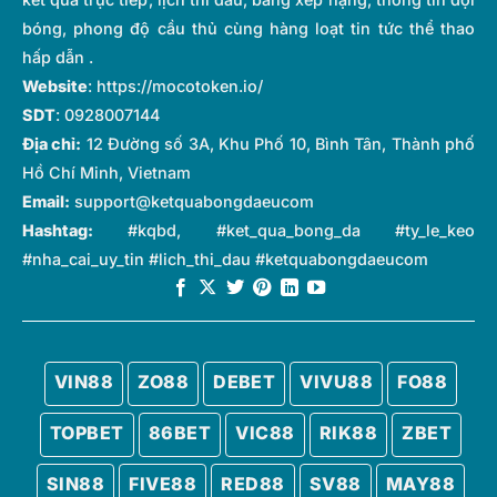
bóng, phong độ cầu thủ cùng hàng loạt tin tức thể thao
hấp dẫn .
Website
:
https://mocotoken.io/
SDT
: 0928007144
Địa chỉ:
12 Đường số 3A, Khu Phố 10, Bình Tân, Thành phố
Hồ Chí Minh, Vietnam
Email:
support@ketquabongdaeucom
Hashtag:
#kqbd, #ket_qua_bong_da #ty_le_keo
#nha_cai_uy_tin #lich_thi_dau #ketquabongdaeucom
VIN88
ZO88
DEBET
VIVU88
FO88
TOPBET
86BET
VIC88
RIK88
ZBET
SIN88
FIVE88
RED88
SV88
MAY88