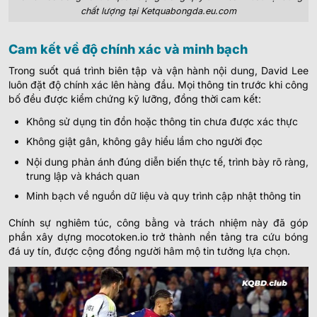
chất lượng tại Ketquabongda.eu.com
Cam kết về độ chính xác và minh bạch
Trong suốt quá trình biên tập và vận hành nội dung, David Lee
luôn đặt độ chính xác lên hàng đầu. Mọi thông tin trước khi công
bố đều được kiểm chứng kỹ lưỡng, đồng thời cam kết:
Không sử dụng tin đồn hoặc thông tin chưa được xác thực
Không giật gân, không gây hiểu lầm cho người đọc
Nội dung phản ánh đúng diễn biến thực tế, trình bày rõ ràng,
trung lập và khách quan
Minh bạch về nguồn dữ liệu và quy trình cập nhật thông tin
Chính sự nghiêm túc, công bằng và trách nhiệm này đã góp
phần xây dựng mocotoken.io trở thành nền tảng tra cứu bóng
đá uy tín, được cộng đồng người hâm mộ tin tưởng lựa chọn.