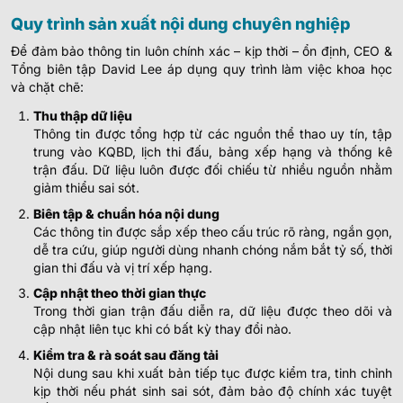
Quy trình sản xuất nội dung chuyên nghiệp
Để đảm bảo thông tin luôn chính xác – kịp thời – ổn định, CEO &
Tổng biên tập David Lee áp dụng quy trình làm việc khoa học
và chặt chẽ:
Thu thập dữ liệu
Thông tin được tổng hợp từ các nguồn thể thao uy tín, tập
trung vào KQBD, lịch thi đấu, bảng xếp hạng và thống kê
trận đấu. Dữ liệu luôn được đối chiếu từ nhiều nguồn nhằm
giảm thiểu sai sót.
Biên tập & chuẩn hóa nội dung
Các thông tin được sắp xếp theo cấu trúc rõ ràng, ngắn gọn,
dễ tra cứu, giúp người dùng nhanh chóng nắm bắt tỷ số, thời
gian thi đấu và vị trí xếp hạng.
Cập nhật theo thời gian thực
Trong thời gian trận đấu diễn ra, dữ liệu được theo dõi và
cập nhật liên tục khi có bất kỳ thay đổi nào.
Kiểm tra & rà soát sau đăng tải
Nội dung sau khi xuất bản tiếp tục được kiểm tra, tinh chỉnh
kịp thời nếu phát sinh sai sót, đảm bảo độ chính xác tuyệt