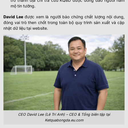
trở thành địa chỉ tra cứu KQBD được đông đảo người hâm
mộ tin tưởng.
David Lee
được xem là người bảo chứng chất lượng nội dung,
đóng vai trò then chốt trong toàn bộ quy trình sản xuất và cập
nhật dữ liệu tại website.
CEO David Lee (Lê Trí Anh) – CEO & Tổng biên tập tại
Ketquabongda.eu.com