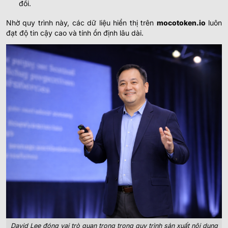
đối.
Nhờ quy trình này, các dữ liệu hiển thị trên
mocotoken.io
luôn
đạt độ tin cậy cao và tính ổn định lâu dài.
David Lee đóng vai trò quan trọng trong quy trình sản xuất nội dung