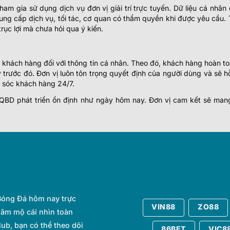
tham gia sử dụng dịch vụ đơn vị giải trí trực tuyến. Dữ liệu cá nhâ
ung cấp dịch vụ, tối tác, cơ quan có thẩm quyền khi được yêu cầu.
rục lợi mà chưa hỏi qua ý kiến.
 khách hàng đối với thông tin cá nhân. Theo đó, khách hàng hoàn to
ng ý trước đó. Đơn vị luôn tôn trọng quyết định của người dùng và sẽ 
 sóc khách hàng 24/7.
KQBD phát triển ổn định như ngày hôm nay. Đơn vị cam kết sẽ man
Bóng Đá hôm nay trực
VIN88
ZO88
hâm mộ cái nhìn toàn
lub, bạn có thể theo dõi
86BET
VIC8