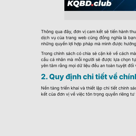
Thông qua đây, đơn vị cam kết sẽ tiến hành thu
dịch vụ của trang web cũng đồng nghĩa là bạn
những quyền lợi hợp pháp mà mình được hưởng 
Trong chính sách có chia sẻ cặn kẽ về cách mà
cầu cá nhân mà mỗi người sẽ được lựa chọn tự
yên tâm rằng mọi dữ liệu đều an toàn tuyệt đối 
2. Quy định chi tiết về chí
Nền tảng triển khai và thiết lập chi tiết chín
kết của đơn vị về việc tôn trọng quyền riêng t