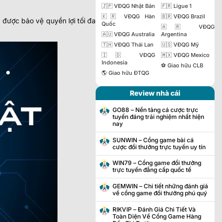
🇯🇵 VĐQG Nhật Bản
🇫🇷 Ligue 1
🇰🇷 VĐQG Hàn
🇧🇷 VĐQG Brazil
được bảo vệ quyền lợi tối đa
Quốc
🇦🇷 VĐQG
🇦🇺 VĐQG Australia
Argentina
🇹🇭 VĐQG Thái Lan
🇺🇸 VĐQG Mỹ
🇮🇩 VĐQG
🇲🇽 VĐQG Mexico
Indonesia
⚽️ Giao hữu CLB
🌎 Giao hữu ĐTQG
Review nhà cái
GO88 – Nền tảng cá cược trực
tuyến đáng trải nghiệm nhất hiện
nay
SUNWIN – Cổng game bài cá
cược đổi thưởng trực tuyến uy tín
WIN79 – Cổng game đổi thưởng
trực tuyến đẳng cấp quốc tế
GEMWIN – Chi tiết những đánh giá
về cổng game đổi thưởng phú quý
RIKVIP – Đánh Giá Chi Tiết Và
Toàn Diện Về Cổng Game Hàng