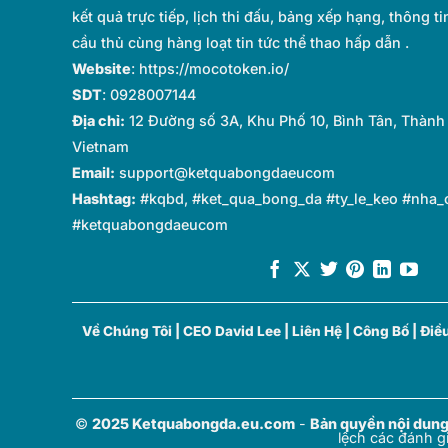
kết quả trực tiếp, lịch thi đấu, bảng xếp hạng, thông 
cầu thủ cùng hàng loạt tin tức thể thao hấp dẫn .
Website
:
https://mocotoken.io/
SDT
: 0928007144
Địa chỉ:
12 Đường số 3A, Khu Phố 10, Bình Tân, Thành
Vietnam
Email:
support@ketquabongdaeucom
Hashtag:
#kqbd, #ket_qua_bong_da #ty_le_keo #nha_ca
#ketquabongdaeucom
Về Chúng Tôi
|
CEO David Lee
|
Liên Hệ
|
Công Bố
|
Điề
©
2025 Ketquabongda.eu.com
-
Bản quyền nội dun
lệch các đánh g