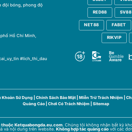
tin đội bóng, phong độ
RED88
SV88
NET88
FABET
 phố Hồ Chí Minh,
RIKVIP
i_uy_tin #lich_thi_dau
u Khoản Sử Dụng
|
Chính Sách Bảo Mật
|
Miễn Trừ Trách Nhiệm
|
Ch
Quảng Cáo
|
Chơi Có Trách Nhiệm
|
Sitemap
g thuộc Ketquabongda.eu.com
.
Chúng tôi không nhận bất kỳ kho
iá và nội dung trên website.
Không hợp tác quảng cáo
với các đơ