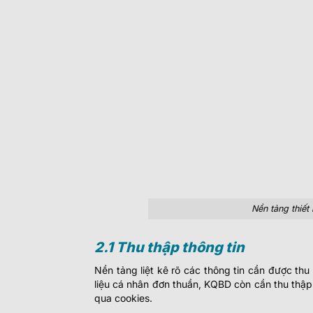
Nền tảng thiết 
2.1 Thu thập thông tin
Nền tảng liệt kê rõ các thông tin cần được th
liệu cá nhân đơn thuần, KQBD còn cần thu thập t
qua cookies.