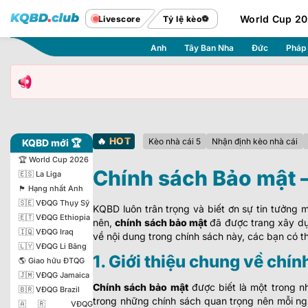
Bỏ
World Cup 2
Livescore
Tỷ lệ kèo
qua
nội
Anh
Tây Ban Nha
Đức
Pháp
dung
🔥
HOT
Kèo nhà cái 5
Nhận định kèo nhà cái
KQBD mới 🏆
🏆️ World Cup 2026
Chính sách Bảo mật –
🇪🇸 La Liga
🏴󠁧󠁢󠁥󠁮󠁧󠁿 Hạng nhất Anh
🇸🇪 VĐQG Thụy Sỹ
KQBD luôn trân trọng và biết ơn sự tin tưởng 
🇪🇹 VĐQG Ethiopia
nên,
chính sách bảo mật
đã được trang xây dự
🇮🇶 VĐQG Iraq
về nội dung trong chính sách này, các bạn có t
🇱🇾 VĐQG Li Băng
1. Giới thiệu chung về ch
🌎 Giao hữu ĐTQG
🇯🇲 VĐQG Jamaica
Chính sách bảo mật
được biết là một trong nh
🇧🇷 VĐQG Brazil
trong những chính sách quan trọng nên mỗi ngư
🇦🇷 VĐQG