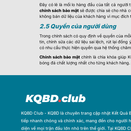
Đây có lẽ là mối lo hàng đầu của tất cả người 
chính sách bảo mật
sẽ được chia sẻ cho nhà c
không bán dữ liệu của khách hàng vì mục đích t
2.5 Quyền của người dùng
Trong chính sách có quy định về quyền của mỗi
tin, chỉnh sửa các dữ liệu sai lệch, rút lại đồ
có nhu cầu thực hiện quyền qua hệ thống chăm
Chính sách bảo mật
chính là chìa khóa giúp 
bóng đá chất lượng nhất cho từng khách hàng.
KQBD Club - KQBD là chuyên trang cập nhật Kết Quả 
tiếp nhanh chóng và chính xác, mang đến cho người 
diện về mọi trận đấu lớn nhỏ trên thế giới. Tại KQBD C