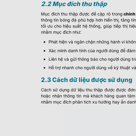
2.2 Mục đích thu thập
Mục đích thu thập được đề cập rõ trong
chính
thông tin bóng đá phù hợp hơn hiển thị, tăng tí
tối ưu cho hiệu suất hệ thống, giúp tiếp thị h
nhằm mục đích như:
Phát hiện và ngăn chặn những hành vi khôn
Xác minh danh tính của người dùng để đảm b
Liên hệ và gửi thông báo cho người dùng tr
Hỗ trợ nhanh cho người dùng về kỹ thuật và
2.3 Cách dữ liệu được sử dụng
Cách sử dụng dữ liệu thu thập được được đơn v
hoặc nhận thông tin mà khách hàng quan tâm t
nhằm mục đích phân tích xu hướng hay ẩn danh