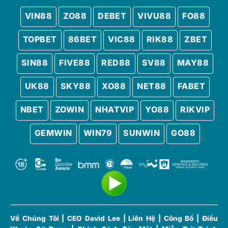
VIN88
ZO88
DEBET
VIVU88
FO88
TOPBET
86BET
VIC88
RIK88
ZBET
SIN88
FIVE88
RED88
SV88
MAY88
UK88
SKY88
XO88
NET88
FABET
NBET
ZOWIN
NHATVIP
YO88
RIKVIP
GEMWIN
WIN79
SUNWIN
GO88
Về Chúng Tôi
|
CEO David Lee
|
Liên Hệ
|
Công Bố
|
Điều