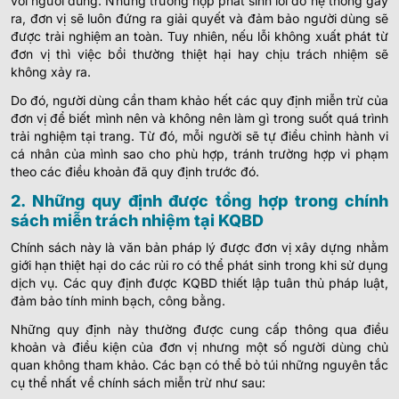
với người dùng. Những trường hợp phát sinh lỗi do hệ thống gây
ra, đơn vị sẽ luôn đứng ra giải quyết và đảm bảo người dùng sẽ
được trải nghiệm an toàn. Tuy nhiên, nếu lỗi không xuất phát từ
đơn vị thì việc bồi thường thiệt hại hay chịu trách nhiệm sẽ
không xảy ra.
Do đó, người dùng cần tham khảo hết các quy định miễn trừ của
đơn vị để biết mình nên và không nên làm gì trong suốt quá trình
trải nghiệm tại trang. Từ đó, mỗi người sẽ tự điều chỉnh hành vi
cá nhân của mình sao cho phù hợp, tránh trường hợp vi phạm
theo các điều khoản đã quy định trước đó.
2. Những quy định được tổng hợp trong chính
sách miễn trách nhiệm tại KQBD
Chính sách này là văn bản pháp lý được đơn vị xây dựng nhằm
giới hạn thiệt hại do các rủi ro có thể phát sinh trong khi sử dụng
dịch vụ. Các quy định được KQBD thiết lập tuân thủ pháp luật,
đảm bảo tính minh bạch, công bằng.
Những quy định này thường được cung cấp thông qua điều
khoản và điều kiện của đơn vị nhưng một số người dùng chủ
quan không tham khảo. Các bạn có thể bỏ túi những nguyên tắc
cụ thể nhất về chính sách miễn trừ như sau: