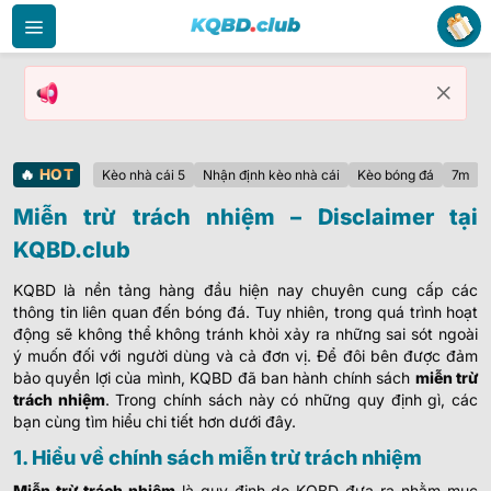
Bỏ
qua
nội
dung
🔥
HOT
Kèo nhà cái 5
Nhận định kèo nhà cái
Kèo bóng đá
7m
Miễn trừ trách nhiệm – Disclaimer tại
KQBD.club
KQBD là nền tảng hàng đầu hiện nay chuyên cung cấp các
thông tin liên quan đến bóng đá. Tuy nhiên, trong quá trình hoạt
động sẽ không thể không tránh khỏi xảy ra những sai sót ngoài
ý muốn đối với người dùng và cả đơn vị. Để đôi bên được đảm
bảo quyền lợi của mình, KQBD đã ban hành chính sách
miễn trừ
trách nhiệm
. Trong chính sách này có những quy định gì, các
bạn cùng tìm hiểu chi tiết hơn dưới đây.
1. Hiểu về chính sách miễn trừ trách nhiệm
Miễn trừ trách nhiệm
là quy định do KQBD đưa ra nhằm mục