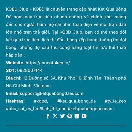
KQBD Club - KQBD là chuyên trang cập nhật Kết Quả Bóng
Đá hôm nay trực tiếp nhanh chóng và chính xác, mang
đến cho người hâm mộ cái nhìn toàn diện về mọi trận đấu
lớn nhỏ trên thế giới. Tại KQBD Club, bạn có thể theo dõi
kết quả trực tiếp, lịch thi đấu, bảng xếp hạng, thông tin đội
bóng, phong độ cầu thủ cùng hàng loạt tin tức thể thao
hấp dẫn .
Website
:
https://mocotoken.io/
SDT
: 0928007144
Địa chỉ:
12 Đường số 3A, Khu Phố 10, Bình Tân, Thành phố
Hồ Chí Minh, Vietnam
Email:
support@ketquabongdaeucom
Hashtag:
#kqbd, #ket_qua_bong_da #ty_le_keo
#nha_cai_uy_tin #lich_thi_dau #ketquabongdaeucom