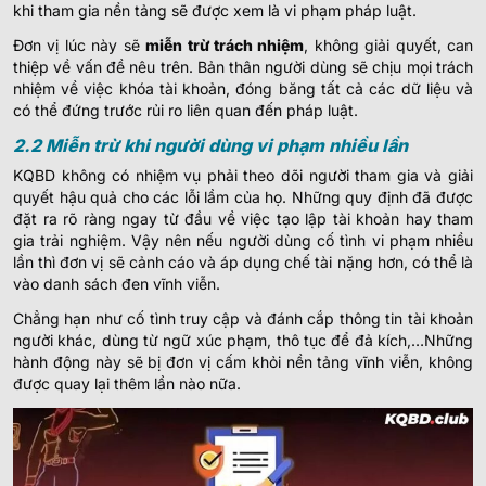
khi tham gia nền tảng sẽ được xem là vi phạm pháp luật.
Đơn vị lúc này sẽ
miễn trừ trách nhiệm
, không giải quyết, can
thiệp về vấn đề nêu trên. Bản thân người dùng sẽ chịu mọi trách
nhiệm về việc khóa tài khoản, đóng băng tất cả các dữ liệu và
có thể đứng trước rủi ro liên quan đến pháp luật.
2.2 Miễn trừ khi người dùng vi phạm nhiều lần
KQBD không có nhiệm vụ phải theo dõi người tham gia và giải
quyết hậu quả cho các lỗi lầm của họ. Những quy định đã được
đặt ra rõ ràng ngay từ đầu về việc tạo lập tài khoản hay tham
gia trải nghiệm. Vậy nên nếu người dùng cố tình vi phạm nhiều
lần thì đơn vị sẽ cảnh cáo và áp dụng chế tài nặng hơn, có thể là
vào danh sách đen vĩnh viễn.
Chẳng hạn như cố tình truy cập và đánh cắp thông tin tài khoản
người khác, dùng từ ngữ xúc phạm, thô tục để đả kích,…Những
hành động này sẽ bị đơn vị cấm khỏi nền tảng vĩnh viễn, không
được quay lại thêm lần nào nữa.