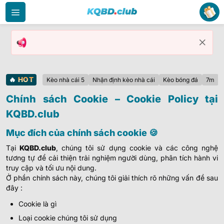
Bỏ
qua
nội
dung
🔥
HOT
Kèo nhà cái 5
Nhận định kèo nhà cái
Kèo bóng đá
7m
Chính sách Cookie – Cookie Policy tại
KQBD.club
Mục đích của chính sách cookie 🍪
Tại
KQBD.club
, chúng tôi sử dụng cookie và các công nghệ
tương tự để cải thiện trải nghiệm người dùng, phân tích hành vi
truy cập và tối ưu nội dung.
Ở phần chính sách này, chúng tôi giải thích rõ những vấn đề sau
đây :
Cookie là gì
Loại cookie chúng tôi sử dụng