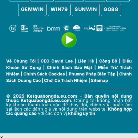
GEMWIN
WIN79
SUNWIN
GO88
Về Chúng Tôi
|
CEO David Lee
|
Liên Hệ
|
Công Bố
|
Điều
Khoản Sử Dụng
|
Chính Sách Bảo Mật
|
Miễn Trừ Trách
Nhiệm
|
Chính Sách Cookies
|
Phương Pháp Biên Tập
|
Chính
Sách Quảng Cáo
|
Chơi Có Trách Nhiệm
|
Sitemap
©
2025 Ketquabongda.eu.com
-
Bản quyền nội dung
thuộc Ketquabongda.eu.com
.
Chúng tôi không nhận bất
kỳ khoản thanh toán nào để thay đổi, chỉnh sửa hoặc làm
sai lệch các đánh giá và nội dung trên website.
Không hợp
tác quảng cáo
với các đơn vị
không uy tín
×