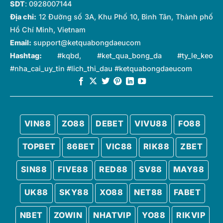
SDT
: 0928007144
Địa chỉ:
12 Đường số 3A, Khu Phố 10, Bình Tân, Thành phố
Hồ Chí Minh, Vietnam
Email:
support@ketquabongdaeucom
Hashtag:
#kqbd, #ket_qua_bong_da #ty_le_keo
#nha_cai_uy_tin #lich_thi_dau #ketquabongdaeucom
VIN88
ZO88
DEBET
VIVU88
FO88
TOPBET
86BET
VIC88
RIK88
ZBET
SIN88
FIVE88
RED88
SV88
MAY88
UK88
SKY88
XO88
NET88
FABET
NBET
ZOWIN
NHATVIP
YO88
RIKVIP