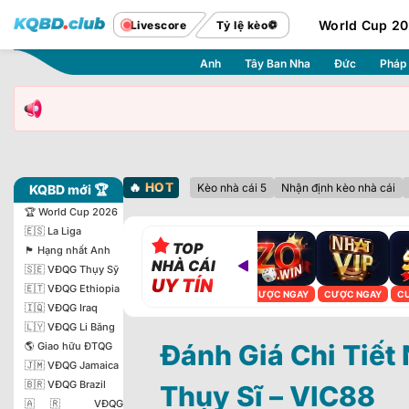
Bỏ
World Cup 2
Livescore
Tỷ lệ kèo
qua
nội
Anh
Tây Ban Nha
Đức
Pháp
dung
🔥
HOT
Kèo nhà cái 5
Nhận định kèo nhà cái
KQBD mới 🏆
🏆️ World Cup 2026
🇪🇸 La Liga
TOP
🏴󠁧󠁢󠁥󠁮󠁧󠁿 Hạng nhất Anh
NHÀ CÁI
🇸🇪 VĐQG Thụy Sỹ
UY TÍN
🇪🇹 VĐQG Ethiopia
CƯỢC NGAY
CƯỢC NGAY
CƯỢC NGAY
CƯỢC NGAY
CƯ
🇮🇶 VĐQG Iraq
🇱🇾 VĐQG Li Băng
Đánh Giá Chi Tiết 
🌎 Giao hữu ĐTQG
🇯🇲 VĐQG Jamaica
🇧🇷 VĐQG Brazil
Thụy Sĩ – VIC88
🇦🇷 VĐQG