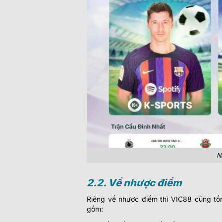
N
2.2. Về nhược điểm
Riêng về nhược điểm thì VIC88 cũng tồ
gồm: