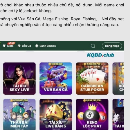
rò chơi khác nhau thuộc nhiều chủ đề, nội dung. Mỗi game chơi
còn có tỷ lệ jackpot khủng.
 mông với Vua Săn Cá, Mega Fishing, Royal Fishing,… Nơi đây bet
n cá chuyên nghiệp săn được càng nhiều nhận thưởng càng cao.