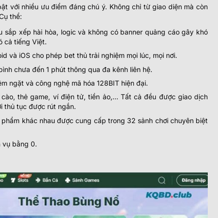
i bật với nhiều ưu điểm đáng chú ý. Không chỉ từ giao diện mà còn
Cụ thể:
đều sắp xếp hài hòa, logic và không có banner quảng cáo gây khó
ó cả tiếng Việt.
 và iOS cho phép bet thủ trải nghiệm mọi lúc, mọi nơi.
bình chưa đến 1 phút thông qua đa kênh liên hệ.
iêm ngặt và công nghệ mã hóa 128BIT hiện đại.
 cào, thẻ game, ví điện tử, tiền ảo,… Tất cả đều được giao dịch
i thủ tục được rút ngắn.
n phẩm khác nhau được cung cấp trong 32 sảnh chơi chuyên biệt
h vụ bằng 0.