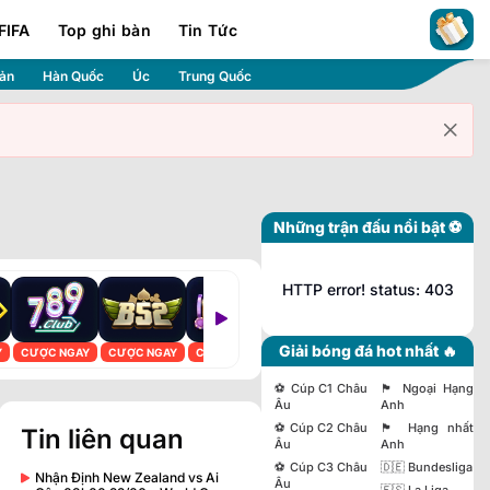
FIFA
Top ghi bàn
Tin Tức
ản
Hàn Quốc
Úc
Trung Quốc
Những trận đấu nổi bật ⚽️
HTTP error! status: 403
Giải bóng đá hot nhất 🔥
CƯỢC NGAY
CƯỢC NGAY
CƯỢC NGAY
CƯỢC NGAY
CƯỢC NGAY
CƯỢC
⚽️ Cúp C1 Châu
🏴󠁧󠁢󠁥󠁮󠁧󠁿 Ngoại Hạng
Âu
Anh
⚽️ Cúp C2 Châu
🏴󠁧󠁢󠁥󠁮󠁧󠁿 Hạng nhất
Tin liên quan
Âu
Anh
⚽️ Cúp C3 Châu
🇩🇪 Bundesliga
Nhận Định New Zealand vs Ai
Âu