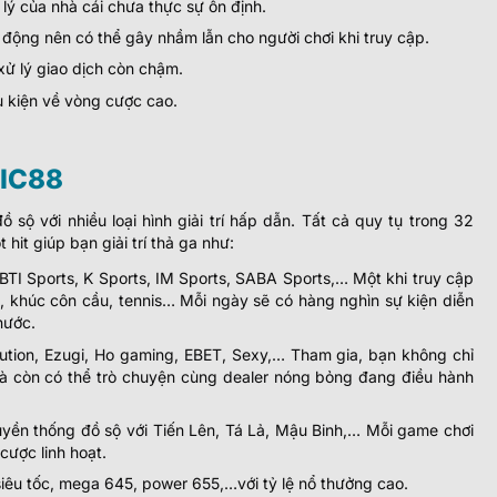
 lý của nhà cái chưa thực sự ổn định.
động nên có thể gây nhầm lẫn cho người chơi khi truy cập.
 xử lý giao dịch còn chậm.
u kiện về vòng cược cao.
VIC88
ồ sộ với nhiều loại hình giải trí hấp dẫn. Tất cả quy tụ trong 32
 hit giúp bạn giải trí thả ga như:
BTI Sports, K Sports, IM Sports, SABA
Sports
,… Một khi truy cập
, khúc côn cầu, tennis… Mỗi ngày sẽ có hàng nghìn sự kiện diễn
 nước.
olution, Ezugi, Ho gaming, EBET, Sexy,… Tham gia, bạn không chỉ
mà còn có thể trò chuyện cùng dealer nóng bỏng đang điều hành
uyền thống đồ sộ với Tiến Lên, Tá Lả, Mậu Binh,… Mỗi game chơi
ược linh hoạt.
 siêu tốc, mega 645, power 655,…với tỷ lệ nổ thưởng cao.