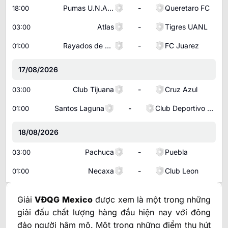
Pumas U.N.A.M.
-
Queretaro FC
18:00
Atlas
-
Tigres UANL
03:00
Rayados de Monterrey
-
FC Juarez
01:00
17/08/2026
Club Tijuana
-
Cruz Azul
03:00
Santos Laguna
-
Club Deportivo Guadalajara
01:00
18/08/2026
Pachuca
-
Puebla
03:00
Necaxa
-
Club Leon
01:00
Giải
VĐQG Mexico
được xem là một trong những
giải đấu chất lượng hàng đầu hiện nay với đông
đảo người hâm mộ. Một trong những điểm thu hút