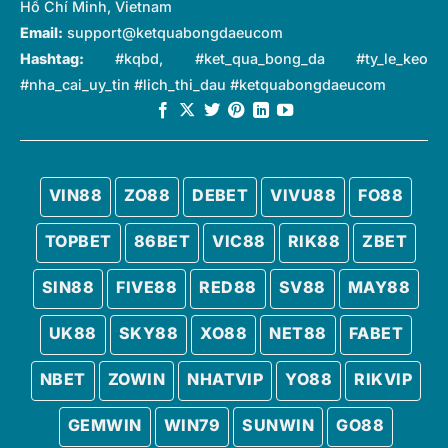
Hồ Chí Minh, Vietnam
Club America là đội có giàu thành tích nhất với 13
Email:
support@ketquabongdaeucom
lần đạt chức vô địch. Nhà vô địch hiện tại của giải
Hashtag:
#kqbd, #ket_qua_bong_da #ty_le_keo
đấu chính là Club America, họ đã xuất sắc đánh
#nha_cai_uy_tin #lich_thi_dau #ketquabongdaeucom
bại Cruz Azul trong trận chung kết Apertura 2024.
2. Đôi nét về
mocotoken.io
– Cổng thông
tin thể thao hàng đầu hiện nay
VIN88
ZO88
DEBET
VIVU88
FO88
TOPBET
86BET
VIC88
RIK88
ZBET
SIN88
FIVE88
RED88
SV88
MAY88
UK88
SKY88
XO88
NET88
FABET
NBET
ZOWIN
NHATVIP
YO88
RIKVIP
Cổng thông tin thể thao bóng đá uy tín bậc nhất tại
Việt Nam
GEMWIN
WIN79
SUNWIN
GO88