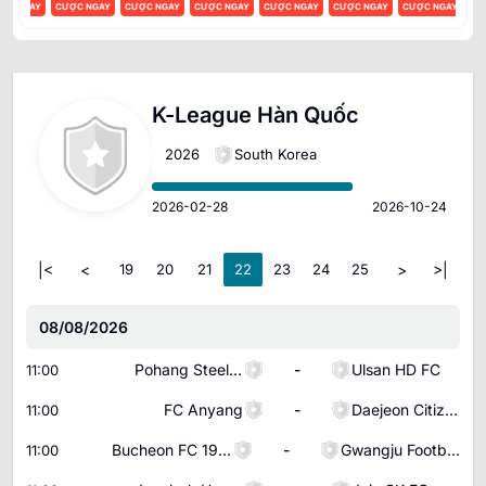
ỢC NGAY
CƯỢC NGAY
CƯỢC NGAY
CƯỢC NGAY
CƯỢC NGAY
CƯỢC NGAY
CƯỢC NGAY
CƯ
K-League Hàn Quốc
South Korea
2026
2026-02-28
2026-10-24
16
|<
17
<
18
19
20
21
22
23
24
25
26
>
27
>|
28
08/08/2026
Pohang Steelers
-
Ulsan HD FC
11:00
FC Anyang
-
Daejeon Citizen
11:00
Bucheon FC 1995
-
Gwangju Football Club
11:00