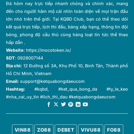
Đá hôm nay trực tiếp nhanh chóng và chính xác, mang
mô hình phong trào rồi mới chuyên nghiệp hóa, K
đến cho người hâm mộ cái nhìn toàn diện về mọi trận đấu
League được xây dựng khá bài bản, gắn chặt với
lớn nhỏ trên thế giới. Tại KQBD Club, bạn có thể theo dõi
các tập đoàn lớn như Hyundai, Samsung hay
kết quả trực tiếp, lịch thi đấu, bảng xếp hạng, thông tin đội
POSCO để tạo nền tảng tài chính ổn định ngay từ
bóng, phong độ cầu thủ cùng hàng loạt tin tức thể thao
giai đoạn đầu.
hấp dẫn .
Trong quá trình phát triển, K League liên tục cải tổ
Website
:
https://mocotoken.io/
thể thức thi đấu để tăng tính cạnh tranh. Việc chia
SDT
: 0928007144
thành K League 1 và K League 2, cùng cơ chế lên
Địa chỉ:
12 Đường số 3A, Khu Phố 10, Bình Tân, Thành phố
– xuống hạng rõ ràng nên đã khiến giải đấu luôn
Hồ Chí Minh, Vietnam
duy trì áp lực thành tích cho các CLB. Đây cũng
Email:
support@ketquabongdaeucom
chính là yếu tố tạo nên đặc trưng “kèo” của K
Hashtag:
#kqbd, #ket_qua_bong_da #ty_le_keo
League: rất khó đoán, ít có chuyện buông xuôi
#nha_cai_uy_tin #lich_thi_dau #ketquabongdaeucom
hay “đá cho xong”. Ngay cả những đội nhóm cuối
bảng vẫn chơi với cường độ cao, bởi nguy cơ
xuống hạng là hoàn toàn thực tế.
Về chuyên môn, K League nổi tiếng với lối chơi
VIN88
ZO88
DEBET
VIVU88
FO88
giàu thể lực, pressing quyết liệt và kỷ luật chiến