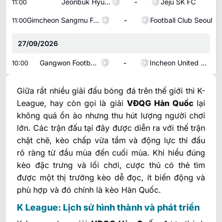
Jeonbuk Hyundai Motors
-
Jeju SK FC
11:00
Gimcheon Sangmu Football Club
-
Football Club Seoul
11:00
27/09/2026
Gangwon Football Club
-
Incheon United Club
10:00
Giữa rất nhiều giải đấu bóng đá trên thế giới thì K-
League, hay còn gọi là giải
VĐQG Hàn Quốc
lại
không quá ồn ào nhưng thu hút lượng người chơi
lớn. Các trận đấu tại đây được diễn ra với thế trận
chặt chẽ, kèo chấp vừa tầm và động lực thi đấu
rõ ràng từ đầu mùa đến cuối mùa. Khi hiểu đúng
kèo đặc trưng và lối chơi, cược thủ có thẻ tìm
được một thị trường kèo dễ đọc, ít biến động và
phù hợp và đó chính là kèo Hàn Quốc.
K League: Lịch sử hình thành và phát triển