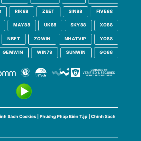
8
RIK88
ZBET
SIN88
FIVE88
 tầm châu lục.
Nguyên nhân
MAY88
UK88
SKY88
XO88
trẻ trước đây thiếu tính ổn
ời sống khiến chất lượng cầu
NBET
ZOWIN
NHATVIP
YO88
GEMWIN
WIN79
SUNWIN
GO88
n lớn để mua siêu sao ngoại,
 xếp tỷ số và quản lý kém hiệu
mẽ hệ thống đào tạo trẻ, đưa
 sở vật chất. Chinese Super
ao. Những thay đổi này chưa
 lai cạnh tranh hơn tại châu
ính Sách Cookies
|
Phương Pháp Biên Tập
|
Chính Sách
Chinese Super League (CSL) –