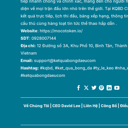
tiếp nhanh chóng và chính xác, mang đến cho người 
diện về mọi trận đấu lớn nhỏ trên thế giới. Tại KQBD C
kết quả trực tiếp, lịch thi đấu, bảng xếp hạng, thông 
Dù vậy, thành tích này không tạo đ
cầu thủ cùng hàng loạt tin tức thể thao hấp dẫn .
khiến bóng đá Trung Quốc chưa thành
Website
:
https://mocotoken.io/
định, phụ thuộc quá nhiều vào các lò 
SDT
: 0928007144
thủ bản địa không đồng đều.
Địa chỉ:
12 Đường số 3A, Khu Phố 10, Bình Tân, Thành
Bên cạnh đó, giai đoạn bóng đá Trung 
Vietnam
lại vô tình kìm hãm sự phát triển của 
Email:
support@ketquabongdaeucom
quả cũng từng làm hình ảnh bóng đá 
Hashtag:
#kqbd, #ket_qua_bong_da #ty_le_keo #nha_ca
#ketquabongdaeucom
Tuy nhiên, trong những năm gần đây,
bóng đá học đường vào chương trình 
League dần chuyển hướng phát triển 
mang lại thành tích lớn, nhưng tạo nề
Á.
Về Chúng Tôi
|
CEO David Lee
|
Liên Hệ
|
Công Bố
|
Điề
Giải đấu quốc nội Trung 
Bóng đá
Trung Quốc
sở hữu hệ thống 