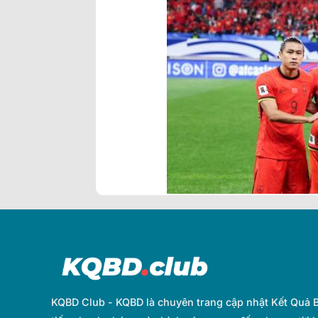
KQBD Club - KQBD là chuyên trang cập nhật Kết Quả 