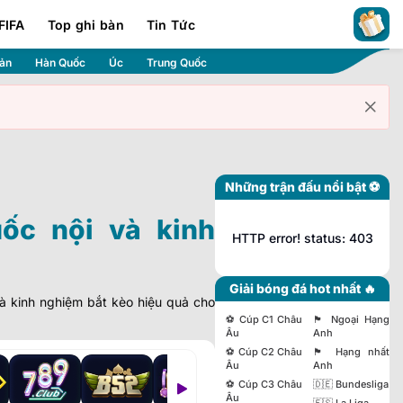
FIFA
Top ghi bàn
Tin Tức
ản
Hàn Quốc
Úc
Trung Quốc
Những trận đấu nổi bật ⚽️
ốc nội và kinh
HTTP error! status: 403
Giải bóng đá hot nhất 🔥
và kinh nghiệm bắt kèo hiệu quả cho
⚽️ Cúp C1 Châu
🏴󠁧󠁢󠁥󠁮󠁧󠁿 Ngoại Hạng
Âu
Anh
⚽️ Cúp C2 Châu
🏴󠁧󠁢󠁥󠁮󠁧󠁿 Hạng nhất
Âu
Anh
⚽️ Cúp C3 Châu
🇩🇪 Bundesliga
Âu