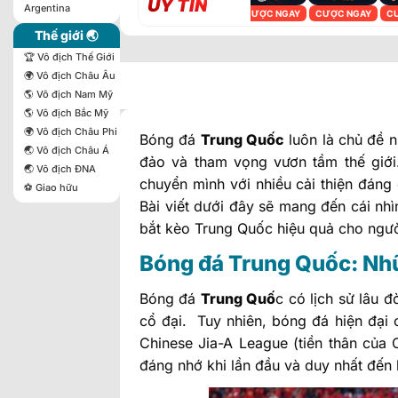
UY TÍN
Argentina
CƯỢC NGAY
CƯỢC NGAY
CƯỢC NGAY
CƯỢC NGAY
C
Thế giới 🌏
🏆 Vô địch Thế Giới
🌍️ Vô địch Châu Âu
🌎️️ Vô địch Nam Mỹ
🌎️ Vô địch Bắc Mỹ
🌍️️ Vô địch Châu Phi
Bóng đá
Trung Quốc
luôn là chủ đề n
🌏️️ Vô địch Châu Á
đảo và tham vọng vươn tầm thế giới
🌏️️ Vô địch ĐNA
chuyển mình với nhiều cải thiện đáng
⚽️️️ Giao hữu
Bài viết dưới đây sẽ mang đến cái nhì
bắt kèo Trung Quốc hiệu quả cho ngườ
Bóng đá Trung Quốc: Nhữ
Bóng đá
Trung Quố
c có lịch sử lâu 
cổ đại.
Tuy nhiên, bóng đá hiện đại 
Chinese Jia-A League (tiền thân của
đáng nhớ khi lần đầu và duy nhất đến