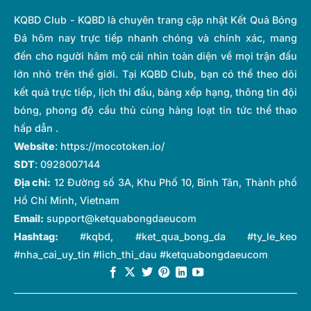
34
Paraguay
1542
+37
KQBD Club - KQBD là chuyên trang cập nhật Kết Quả Bóng
Giới thiệu BXH FIFA
Đá hôm nay trực tiếp nhanh chóng và chính xác, mang
35
Russia
1529
0
đến cho người hâm mộ cái nhìn toàn diện về mọi trận đấu
lớn nhỏ trên thế giới. Tại KQBD Club, bạn có thể theo dõi
36
Poland
1526
0
BXH được FIFA cập nhật định kỳ và công bố mỗi
kết quả trực tiếp, lịch thi đấu, bảng xếp hạng, thông tin đội
tháng một lần. Tần suất này có thể thay đổi dày
37
Sweden
1525
+16
bóng, phong độ cầu thủ cùng hàng loạt tin tức thể thao
hơn khi diễn ra các giải đấu cấp cao như World
hấp dẫn .
Cup hay Copa America,…Mỗi thay đổi trong BXH
38
Wales
1516
0
Website
:
https://mocotoken.io/
đều được tính toán dựa trên hệ thống kết quả thi
SDT
: 0928007144
đấu quốc tế của từng đội. Thứ hạng trên
BXH
39
Hungary
1506
0
Địa chỉ:
12 Đường số 3A, Khu Phố 10, Bình Tân, Thành phố
FIFA
có ảnh hưởng lớn đến uy tín, vị thế và đôi khi
40
Serbia
1502
0
Hồ Chí Minh, Vietnam
cả lợi thế khi bốc thăm tại các giải lớn. Vì vậy, dữ
liệu này luôn được người hâm mộ đặc biệt quan
Email:
support@ketquabongdaeucom
41
Democratic Republic of the Congo
1495
+21
tâm.
Hashtag:
#kqbd, #ket_qua_bong_da #ty_le_keo
#nha_cai_uy_tin #lich_thi_dau #ketquabongdaeucom
2. Cách tính điểm trong BXH FIFA
42
Scotland
1491
-12
Cách tính điểm của các đội bóng trong
BXH FIFA
43
Cameroon
1481
0
hiện nay chủ yếu được thực hiện dựa trên công