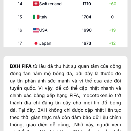
14
Switzerland
1710
+60
15
Italy
1704
0
16
USA
1690
+19
17
Japan
1673
+12
18
Senegal
1653
-31
BXH FIFA
từ lâu đã thu hút sự quan tâm của cộng
19
Norway
1651
+94
đồng fan hâm mộ bóng đá, bởi đây là thước đo
uy tín phản ánh sức mạnh và vị thế của các đội
20
Uruguay
1634
-39
tuyển quốc. Vì vậy, để có thể cập nhật nhanh và
chính xác bảng xếp hạng FIFA, mocotoken.io trở
21
Denmark
1619
0
thành địa chỉ đáng tin cậy cho mọi tín đồ bóng
22
IR Iran
1609
-10
đá. Tại đây, BXH không chỉ được cập nhật liên tục
theo thời gian thực mà còn đảm bảo dữ liệu chính
23
Austria
1598
+1
thống, giao diện dễ dùng,…Nhờ vậy, người xem