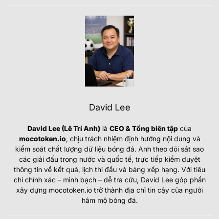
David Lee
David Lee (Lê Trí Anh)
là
CEO & Tổng biên tập
của
mocotoken.io
, chịu trách nhiệm định hướng nội dung và
kiểm soát chất lượng dữ liệu bóng đá. Anh theo dõi sát sao
các giải đấu trong nước và quốc tế, trực tiếp kiểm duyệt
thông tin về kết quả, lịch thi đấu và bảng xếp hạng. Với tiêu
chí chính xác – minh bạch – dễ tra cứu, David Lee góp phần
xây dựng mocotoken.io trở thành địa chỉ tin cậy của người
hâm mộ bóng đá.