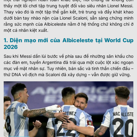
thấy một lối chơi tập trung tuyệt đối vào siêu nhân Lionel Messi.
Thay vào đó là một tập thể gắn kết, trẻ trung và đầy khát khao
dưới bàn tay nhào nặn của Lionel Scaloni, sẵn sàng chứng minh
rằng sức mạnh của Albiceleste nằm ở hệ thống chứ không chỉ ở
một cá nhân kiệt xuất.
1. Diện mạo mới của Albiceleste tại World Cup
2026
Sau khi Messi dần lùi bước về phía sau để nhường sân khấu cho
các đàn em, tuyển Argentina đã trải qua một cuộc lột xác ngoạn
mục về mặt nhân sự. Tuy nhiên, bản sắc và tinh thần chiến đấu –
thứ DNA vô địch mà Scaloni đã xây dựng – vẫn được giữ vững.