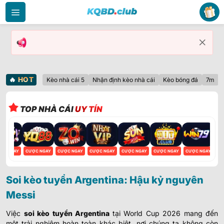
Bỏ
qua
nội
dung
🔥
HOT
Kèo nhà cái 5
Nhận định kèo nhà cái
Kèo bóng đá
7m
TOP NHÀ CÁI
UY TÍN
ỢC NGAY
CƯỢC NGAY
CƯỢC NGAY
CƯỢC NGAY
CƯỢC NGAY
CƯỢC NGAY
CƯỢC NGAY
CƯ
Soi kèo tuyển Argentina: Hậu kỷ nguyên
Messi
Việc
soi kèo tuyển Argentina
tại World Cup 2026 mang đến
một trải nghiệm hoàn toàn khác biệt, nơi chúng ta không còn