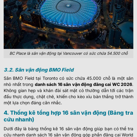
BC Place là sân vận động tại Vancouver có sức chứa 54.500 chỗ
3.2. Sân vận động BMO Field
Sân BMO Field tại Toronto có sức chứa 45.000 chỗ là một sân
nhỏ nhất trong
danh sách 16 sân vận động đăng cai WC 2026
.
Không gian hẹp và khán đài sát mặt cỏ thường dẫn tới các trận
đấu thực dụng, chặt chẽ, khiến cho kèo xỉu bàn thắng trở thành
một lựa chọn đáng cân nhắc.
4. Thống kê tổng hợp 16 sân vận động (Bảng tra
cứu nhanh)
Dưới đây là bảng thống kê 16 sân vận động giúp bạn có thể tra
cứu nhanh danh sách 16 sân vận động góp phần đăng cai World