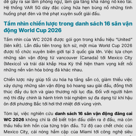
dễ gây ra sai lầm phòng ngự, làm gia tăng khả năng nổ kèo tài.
Hệ thống VAR 5G dày đặc cũng hứa hẹn bùng nổ những tình
huống phạt đèn và thẻ phạt xuyên suốt giải đấu.
Tầm nhìn chiến lược trong danh sách 16 sân vận
động World Cup 2026
Tầm nhìn của WC 2026 được gói gọn trong khẩu hiệu “United”
(liên kết). Lần đầu tiên trong lịch sử, một mùa World Cup 2026
được tổ chức xuyên biên giới tại 3 quốc gia lớn. Việc lựa chọn
những sân vận động từ vancouver (Canada) tới Mexico City
(Mexico) và trải dài khắp Hoa Kỳ thể hiện tham vọng kết nối
những nền văn hóa bóng đá khác nhau.
Chiến lược này giúp tối ưu hóa hạ tầng sẵn có, giảm thiểu việc
xây dựng những sân vận động bỏ hoang sau giải đấu, đồng thời
thúc đẩy du lịch và giao thương nội lục địa. Đối với người hâm
mộ thì đây chính là hành trình trải nghiệm sự đa dạng từ khí hậu
ôn đới phương Bắc tới hơi thở nhiệt đới vùng vịnh.
Tóm lại, việc nghiên cứu
danh sách 16 sân vận động đăng cai
WC 2026
không chỉ là để biết trận đấu diễn ra ở đấu, mà còn
thấu hiểu linh hồn của từng trận đấu. Từ độ cao chết chóc của
Mexico City, cái nóng hầm cập của Miami tới công nghệ siêu