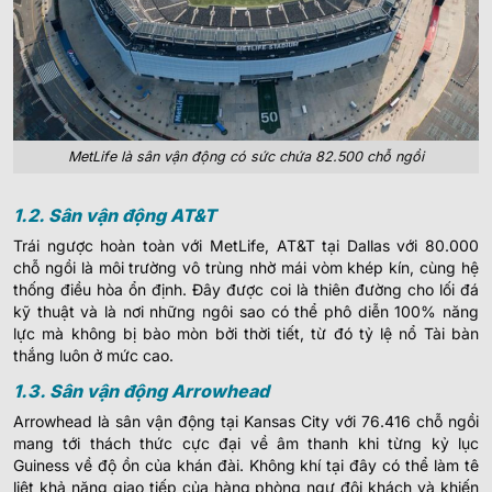
MetLife là sân vận động có sức chứa 82.500 chỗ ngồi
1.2. Sân vận động AT&T
Trái ngược hoàn toàn với MetLife, AT&T tại Dallas với 80.000
chỗ ngồi là môi trường vô trùng nhờ mái vòm khép kín, cùng hệ
thống điều hòa ổn định. Đây được coi là thiên đường cho lối đá
kỹ thuật và là nơi những ngôi sao có thể phô diễn 100% năng
lực mà không bị bào mòn bởi thời tiết, từ đó tỷ lệ nổ Tài bàn
thắng luôn ở mức cao.
1.3. Sân vận động Arrowhead
Arrowhead là sân vận động tại Kansas City với 76.416 chỗ ngồi
mang tới thách thức cực đại về âm thanh khi từng kỷ lục
Guiness về độ ồn của khán đài. Không khí tại đây có thể làm tê
liệt khả năng giao tiếp của hàng phòng ngự đội khách và khiến