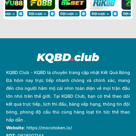
KQBD Club - KQBD là chuyên trang cập nhật Kết Quả Bóng
Đá hôm nay trực tiếp nhanh chóng và chính xác, mang
đến cho người hâm mộ cái nhìn toàn diện về mọi trận đấu
lớn nhỏ trên thế giới. Tại KQBD Club, bạn có thể theo dõi
kết quả trực tiếp, lịch thi đấu, bảng xếp hạng, thông tin đội
bóng, phong độ cầu thủ cùng hàng loạt tin tức thể thao
hấp dẫn .
Website
:
https://mocotoken.io/
SDT
: 0928007144