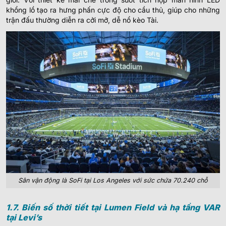
khổng lồ tạo ra hưng phấn cực độ cho cầu thủ, giúp cho những
trận đấu thường diễn ra cởi mở, dễ nổ kèo Tài.
Sân vận động là SoFi tại Los Angeles với sức chứa 70.240 chỗ
1.7. Biến số thời tiết tại Lumen Field và hạ tầng VAR
tại Levi’s