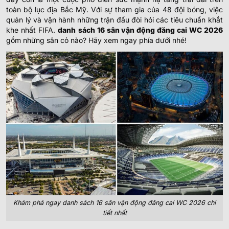
toàn bộ lục địa Bắc Mỹ. Với sự tham gia của 48 đội bóng, việc
quản lý và vận hành những trận đấu đòi hỏi các tiêu chuẩn khắt
khe nhất FIFA.
danh
sách 16
sân vận động đăng cai WC 2026
gồm những sân cỏ nào? Hãy xem ngay phía dưới nhé!
Khám phá ngay danh sách 16 sân vận động đăng cai WC 2026 chi
tiết nhất