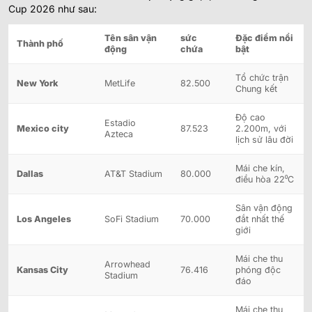
Cup 2026 như sau:
Tên sân vận
sức
Đặc điểm nổi
Thành phố
động
chứa
bật
Tổ chức trận
New York
MetLife
82.500
Chung kết
Độ cao
Estadio
Mexico city
87.523
2.200m, với
Azteca
lịch sử lâu đời
Mái che kín,
Dallas
AT&T Stadium
80.000
điều hòa 22⁰C
Sân vận động
Los Angeles
SoFi Stadium
70.000
đắt nhất thế
giới
Mái che thu
Arrowhead
Kansas City
76.416
phóng độc
Stadium
đáo
Mái che thu