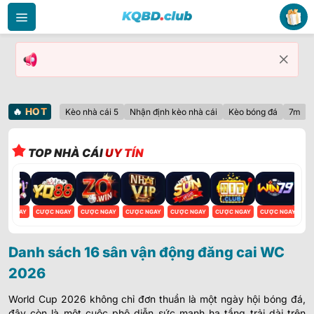
Bỏ
qua
nội
dung
🔥
HOT
Kèo nhà cái 5
Nhận định kèo nhà cái
Kèo bóng đá
7m
TOP NHÀ CÁI
UY TÍN
C NGAY
CƯỢC NGAY
CƯỢC NGAY
CƯỢC NGAY
CƯỢC NGAY
CƯỢC NGAY
CƯỢC NGAY
CƯỢ
Danh sách 16 sân vận động đăng cai WC
2026
World Cup 2026 không chỉ đơn thuần là một ngày hội bóng đá,
đây còn là một cuộc phô diễn sức mạnh hạ tầng trải dài trên