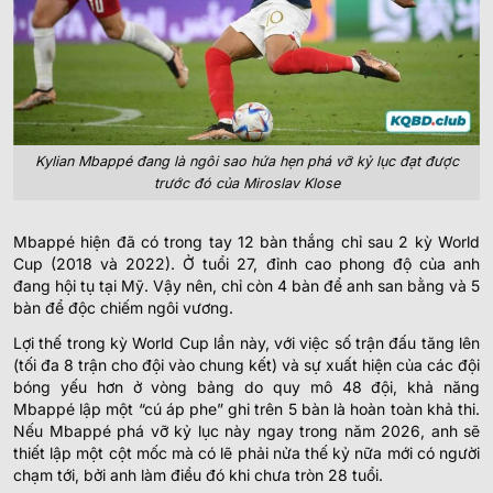
Kylian Mbappé đang là ngôi sao hứa hẹn phá vỡ kỷ lục đạt được
trước đó của Miroslav Klose
Mbappé hiện đã có trong tay 12 bàn thắng chỉ sau 2 kỳ World
Cup (2018 và 2022). Ở tuổi 27, đỉnh cao phong độ của anh
đang hội tụ tại Mỹ. Vậy nên, chỉ còn 4 bàn để anh san bằng và 5
bàn để độc chiếm ngôi vương.
Lợi thế trong kỳ World Cup lần này, với việc số trận đấu tăng lên
(tối đa 8 trận cho đội vào chung kết) và sự xuất hiện của các đội
bóng yếu hơn ở vòng bảng do quy mô 48 đội, khả năng
Mbappé lập một “cú áp phe” ghi trên 5 bàn là hoàn toàn khả thi.
Nếu Mbappé phá vỡ kỷ lục này ngay trong năm 2026, anh sẽ
thiết lập một cột mốc mà có lẽ phải nửa thế kỷ nữa mới có người
chạm tới, bởi anh làm điều đó khi chưa tròn 28 tuổi.