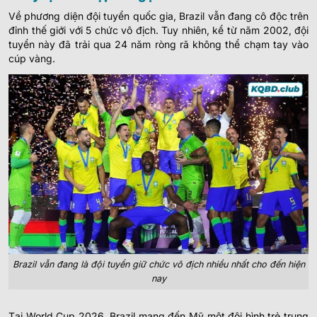
Về phương diện đội tuyển quốc gia, Brazil vẫn đang cô độc trên
đỉnh thế giới với 5 chức vô địch. Tuy nhiên, kể từ năm 2002, đội
tuyển này đã trải qua 24 năm ròng rã không thể chạm tay vào
cúp vàng.
Brazil vẫn đang là đội tuyển giữ chức vô địch nhiều nhất cho đến hiện
nay
Tại World Cup 2026, Brazil mang đến Mỹ một đội hình trẻ trung