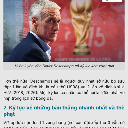
Huấn luyện viên Didier Deschamps có kỷ lục khó vượt qua
Hơn thế nữa, Deschamps sẽ là người duy nhất sở hữu bộ sưu
tập: 1 lần vô địch khi là cầu thủ (1998) và 2 lần vô địch khi là
HLV (2018, 2026). Một kỷ lục cá nhân có thể nói là “độc nhất vô
nhị” trong lịch sử bóng đá.
7. Kỷ lục về những bàn thắng nhanh nhất và thẻ
phạt
Với áp lực cực lớn từ vòng bảng (nơi các đội xếp thứ 3 vẫn có