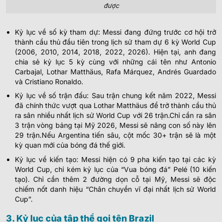
được
Kỷ lục về số kỳ tham dự: Messi đang đứng trước cơ hội trở
thành cầu thủ đầu tiên trong lịch sử tham dự 6 kỳ World Cup
(2006, 2010, 2014, 2018, 2022, 2026). Hiện tại, anh đang
chia sẻ kỷ lục 5 kỳ cùng với những cái tên như Antonio
Carbajal, Lothar Matthäus, Rafa Márquez, Andrés Guardado
và Cristiano Ronaldo.
Kỷ lục về số trận đấu: Sau trận chung kết năm 2022, Messi
đã chính thức vượt qua Lothar Matthäus để trở thành cầu thủ
ra sân nhiều nhất lịch sử World Cup với 26 trận.Chỉ cần ra sân
3 trận vòng bảng tại Mỹ 2026, Messi sẽ nâng con số này lên
29 trận.Nếu Argentina tiến sâu, cột mốc 30+ trận sẽ là một
kỳ quan mới của bóng đá thế giới.
Kỷ lục về kiến tạo: Messi hiện có 9 pha kiến tạo tại các kỳ
World Cup, chỉ kém kỷ lục của “Vua bóng đá” Pelé (10 kiến
tạo). Chỉ cần thêm 2 đường dọn cỗ tại Mỹ, Messi sẽ độc
chiếm nốt danh hiệu “Chân chuyền vĩ đại nhất lịch sử World
Cup”.
3. Kỷ lục của tập thể gọi tên Brazil