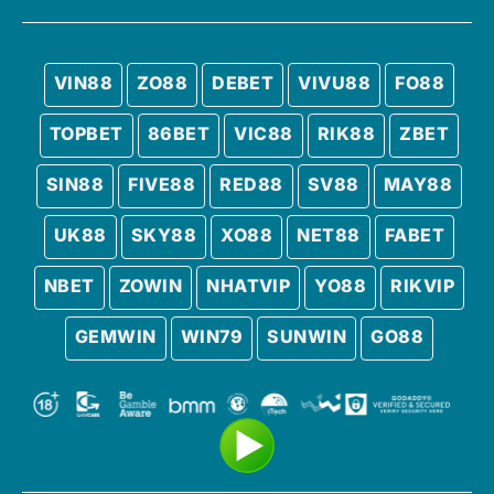
VIN88
ZO88
DEBET
VIVU88
FO88
TOPBET
86BET
VIC88
RIK88
ZBET
SIN88
FIVE88
RED88
SV88
MAY88
UK88
SKY88
XO88
NET88
FABET
NBET
ZOWIN
NHATVIP
YO88
RIKVIP
GEMWIN
WIN79
SUNWIN
GO88