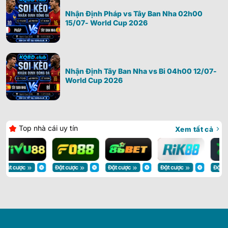
Nhận Định Pháp vs Tây Ban Nha 02h00
15/07- World Cup 2026
Nhận Định Tây Ban Nha vs Bỉ 04h00 12/07-
World Cup 2026
Top nhà cái uy tín
Xem tất cả