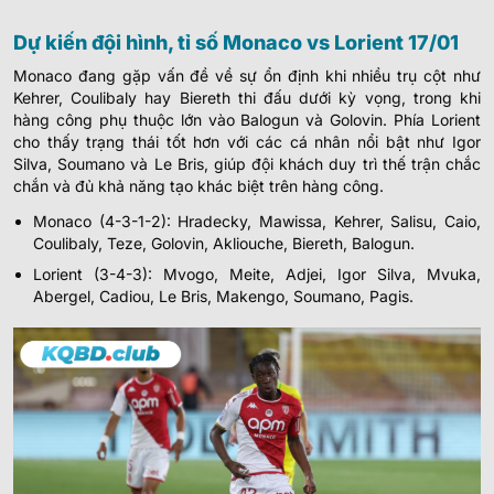
Dự kiến đội hình, tỉ số Monaco vs Lorient 17/01
Monaco đang gặp vấn đề về sự ổn định khi nhiều trụ cột như
Kehrer, Coulibaly hay Biereth thi đấu dưới kỳ vọng, trong khi
hàng công phụ thuộc lớn vào Balogun và Golovin. Phía Lorient
cho thấy trạng thái tốt hơn với các cá nhân nổi bật như Igor
Silva, Soumano và Le Bris, giúp đội khách duy trì thế trận chắc
chắn và đủ khả năng tạo khác biệt trên hàng công.
Monaco (4-3-1-2): Hradecky, Mawissa, Kehrer, Salisu, Caio,
Coulibaly, Teze, Golovin, Akliouche, Biereth, Balogun.
Lorient (3-4-3): Mvogo, Meite, Adjei, Igor Silva, Mvuka,
Abergel, Cadiou, Le Bris, Makengo, Soumano, Pagis.