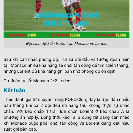
Đội hình dự kiến trước trận Monaco vs Lorient
Sau khi cân nhắc phong độ, lịch sử đối đầu và tương quan hiện
tại, Monaco nhiều khả năng sẽ chơi tấn công để tìm chiến thắng,
nhưng Lorient đủ khả năng ghi bàn nhờ phong độ ổn định.
Dự đoán tỷ số: Monaco 2-2 Lorient
Kết luận
Theo đánh giá từ chuyên trang KQBD.Club, đây là trận đấu nhiều
bàn thắng khi cả 2 đội đều có hàng thủ không thực sự chắc
chắn. Với kèo chấp 1 trái, lựa chọn Lorient ở kèo châu Á là
phương án hợp lý. Đồng thời, kèo Tài 3 cũng rất đáng cân nhắc
khi Monaco buộc phải chơi tấn công và Lorient đang đạt hiệu
suất ghi bàn cao.