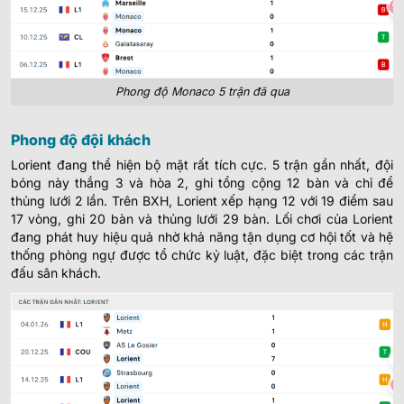
Phong độ Monaco 5 trận đã qua
Phong độ đội khách
Lorient đang thể hiện bộ mặt rất tích cực. 5 trận gần nhất, đội
bóng này thắng 3 và hòa 2, ghi tổng cộng 12 bàn và chỉ để
thủng lưới 2 lần. Trên BXH, Lorient xếp hạng 12 với 19 điểm sau
17 vòng, ghi 20 bàn và thủng lưới 29 bàn. Lối chơi của Lorient
đang phát huy hiệu quả nhờ khả năng tận dụng cơ hội tốt và hệ
thống phòng ngự được tổ chức kỷ luật, đặc biệt trong các trận
đấu sân khách.