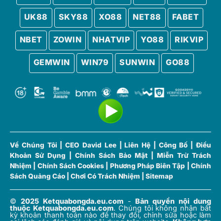
UK88
SKY88
XO88
NET88
FABET
NBET
ZOWIN
NHATVIP
YO88
RIKVIP
GEMWIN
WIN79
SUNWIN
GO88
Về Chúng Tôi
|
CEO David Lee
|
Liên Hệ
|
Công Bố
|
Điều
Khoản Sử Dụng
|
Chính Sách Bảo Mật
|
Miễn Trừ Trách
Nhiệm
|
Chính Sách Cookies
|
Phương Pháp Biên Tập
|
Chính
Sách Quảng Cáo
|
Chơi Có Trách Nhiệm
|
Sitemap
©
2025 Ketquabongda.eu.com
-
Bản quyền nội dung
thuộc Ketquabongda.eu.com
.
Chúng tôi không nhận bất
kỳ khoản thanh toán nào để thay đổi, chỉnh sửa hoặc làm