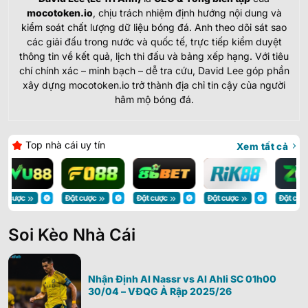
mocotoken.io
, chịu trách nhiệm định hướng nội dung và
kiểm soát chất lượng dữ liệu bóng đá. Anh theo dõi sát sao
các giải đấu trong nước và quốc tế, trực tiếp kiểm duyệt
thông tin về kết quả, lịch thi đấu và bảng xếp hạng. Với tiêu
chí chính xác – minh bạch – dễ tra cứu, David Lee góp phần
xây dựng mocotoken.io trở thành địa chỉ tin cậy của người
hâm mộ bóng đá.
Top nhà cái uy tín
Xem tất cả
Soi Kèo Nhà Cái
Nhận Định Al Nassr vs Al Ahli SC 01h00
30/04 – VĐQG Ả Rập 2025/26