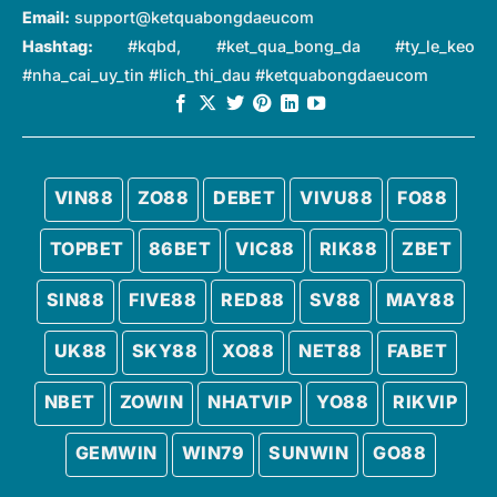
Email:
support@ketquabongdaeucom
Hashtag:
#kqbd, #ket_qua_bong_da #ty_le_keo
#nha_cai_uy_tin #lich_thi_dau #ketquabongdaeucom
VIN88
ZO88
DEBET
VIVU88
FO88
TOPBET
86BET
VIC88
RIK88
ZBET
SIN88
FIVE88
RED88
SV88
MAY88
UK88
SKY88
XO88
NET88
FABET
NBET
ZOWIN
NHATVIP
YO88
RIKVIP
GEMWIN
WIN79
SUNWIN
GO88