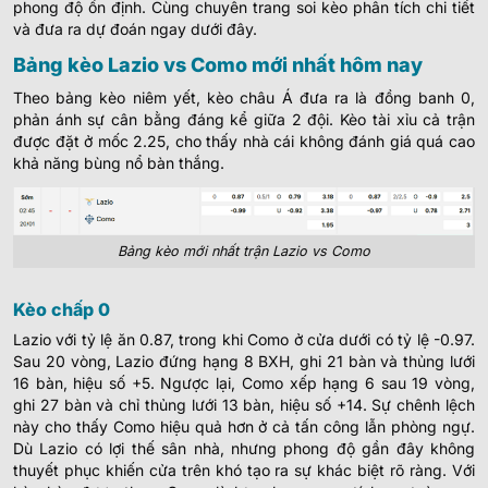
phong độ ổn định. Cùng chuyên trang soi kèo phân tích chi tiết
và đưa ra dự đoán ngay dưới đây.
Bảng kèo Lazio vs Como mới nhất hôm nay
Theo bảng kèo niêm yết, kèo châu Á đưa ra là đồng banh 0,
phản ánh sự cân bằng đáng kể giữa 2 đội. Kèo tài xỉu cả trận
được đặt ở mốc 2.25, cho thấy nhà cái không đánh giá quá cao
khả năng bùng nổ bàn thắng.
Bảng kèo mới nhất trận Lazio vs Como
Kèo chấp
0
Lazio với tỷ lệ ăn 0.87, trong khi Como ở cửa dưới có tỷ lệ -0.97.
Sau 20 vòng, Lazio đứng hạng 8 BXH, ghi 21 bàn và thủng lưới
16 bàn, hiệu số +5. Ngược lại, Como xếp hạng 6 sau 19 vòng,
ghi 27 bàn và chỉ thủng lưới 13 bàn, hiệu số +14. Sự chênh lệch
này cho thấy Como hiệu quả hơn ở cả tấn công lẫn phòng ngự.
Dù Lazio có lợi thế sân nhà, nhưng phong độ gần đây không
thuyết phục khiến cửa trên khó tạo ra sự khác biệt rõ ràng. Với