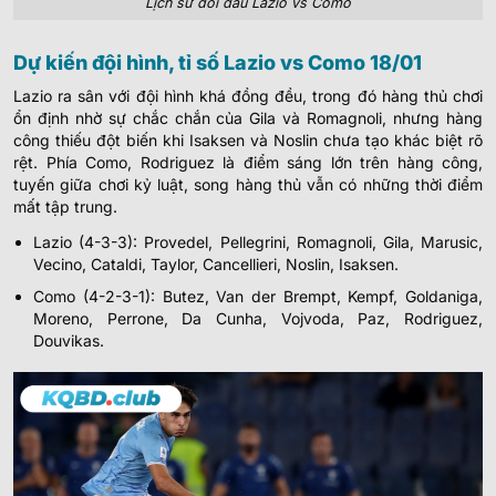
Lịch sử đối đầu Lazio vs Como
Dự kiến đội hình, tỉ số Lazio vs Como 18/01
Lazio ra sân với đội hình khá đồng đều, trong đó hàng thủ chơi
ổn định nhờ sự chắc chắn của Gila và Romagnoli, nhưng hàng
công thiếu đột biến khi Isaksen và Noslin chưa tạo khác biệt rõ
rệt. Phía Como, Rodriguez là điểm sáng lớn trên hàng công,
tuyến giữa chơi kỷ luật, song hàng thủ vẫn có những thời điểm
mất tập trung.
Lazio (4-3-3): Provedel, Pellegrini, Romagnoli, Gila, Marusic,
Vecino, Cataldi, Taylor, Cancellieri, Noslin, Isaksen.
Como (4-2-3-1): Butez, Van der Brempt, Kempf, Goldaniga,
Moreno, Perrone, Da Cunha, Vojvoda, Paz, Rodriguez,
Douvikas.