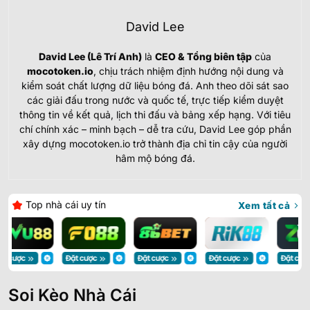
David Lee
David Lee (Lê Trí Anh)
là
CEO & Tổng biên tập
của
mocotoken.io
, chịu trách nhiệm định hướng nội dung và
kiểm soát chất lượng dữ liệu bóng đá. Anh theo dõi sát sao
các giải đấu trong nước và quốc tế, trực tiếp kiểm duyệt
thông tin về kết quả, lịch thi đấu và bảng xếp hạng. Với tiêu
chí chính xác – minh bạch – dễ tra cứu, David Lee góp phần
xây dựng mocotoken.io trở thành địa chỉ tin cậy của người
hâm mộ bóng đá.
Top nhà cái uy tín
Xem tất cả
Soi Kèo Nhà Cái