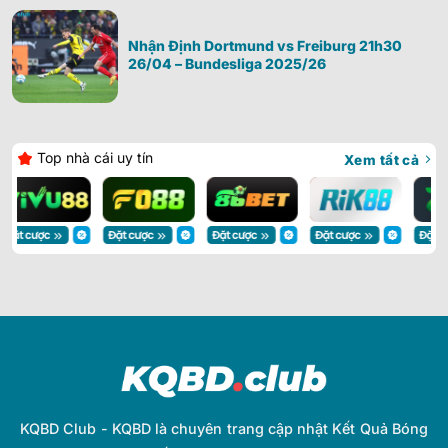
Nhận Định Dortmund vs Freiburg 21h30
26/04 – Bundesliga 2025/26
Top nhà cái uy tín
Xem tất cả
KQBD Club - KQBD là chuyên trang cập nhật Kết Quả Bóng