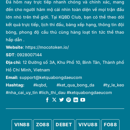
Đá hôm nay trực tiếp nhanh chóng và chính xác, mang
đến cho người hâm mộ cái nhìn toàn diện về mọi trận đấu
lớn nhỏ trên thế giới. Tại KQBD Club, bạn có thể theo dõi
kết quả trực tiếp, lịch thi đấu, bảng xếp hạng, thông tin đội
bóng, phong độ cầu thủ cùng hàng loạt tin tức thể thao
hấp dẫn .
Website
:
https://mocotoken.io/
SDT
: 0928007144
Địa chỉ:
12 Đường số 3A, Khu Phố 10, Bình Tân, Thành phố
Hồ Chí Minh, Vietnam
Email:
support@ketquabongdaeucom
Hashtag:
#kqbd, #ket_qua_bong_da #ty_le_keo
#nha_cai_uy_tin #lich_thi_dau #ketquabongdaeucom
VIN88
ZO88
DEBET
VIVU88
FO88