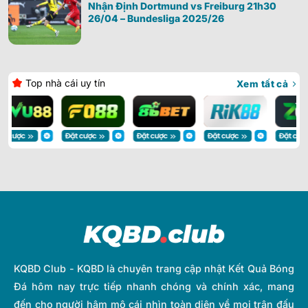
Nhận Định Dortmund vs Freiburg 21h30
26/04 – Bundesliga 2025/26
Top nhà cái uy tín
Xem tất cả
KQBD Club - KQBD là chuyên trang cập nhật Kết Quả Bóng
Đá hôm nay trực tiếp nhanh chóng và chính xác, mang
đến cho người hâm mộ cái nhìn toàn diện về mọi trận đấu