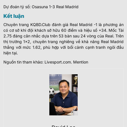
Dự đoán tỷ số: Osasuna 1-3 Real Madrid
Kết luận
Chuyên trang KQBD.Club đánh giá Real Madrid -1 là phương án
có cơ sở khi đội khách sở hữu 60 điểm và hiệu số +34. Mốc Tài
2.75 đáng cân nhắc dựa trên 53 bàn sau 24 vòng của Real. Trên
thị trường 1×2, chuyên trang nghiêng về khả năng Real Madrid
thắng với mức 1.62, phù hợp với bối cảnh cạnh tranh ngôi đầu
hiện tại.
Nguồn tin tham khảo: Livesport.com. Mention