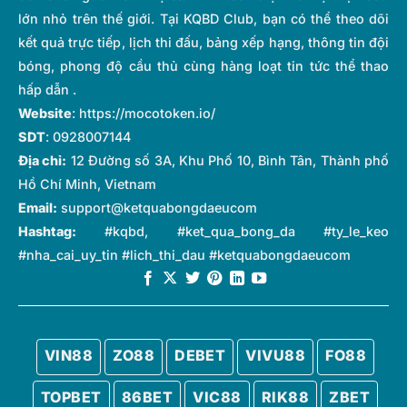
lớn nhỏ trên thế giới. Tại KQBD Club, bạn có thể theo dõi
kết quả trực tiếp, lịch thi đấu, bảng xếp hạng, thông tin đội
bóng, phong độ cầu thủ cùng hàng loạt tin tức thể thao
hấp dẫn .
Website
:
https://mocotoken.io/
SDT
: 0928007144
Địa chỉ:
12 Đường số 3A, Khu Phố 10, Bình Tân, Thành phố
Hồ Chí Minh, Vietnam
Email:
support@ketquabongdaeucom
Hashtag:
#kqbd, #ket_qua_bong_da #ty_le_keo
#nha_cai_uy_tin #lich_thi_dau #ketquabongdaeucom
VIN88
ZO88
DEBET
VIVU88
FO88
TOPBET
86BET
VIC88
RIK88
ZBET