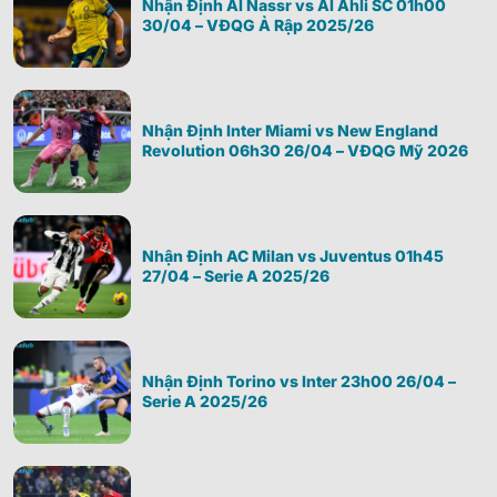
Nhận Định Al Nassr vs Al Ahli SC 01h00
30/04 – VĐQG Ả Rập 2025/26
Nhận Định Inter Miami vs New England
Revolution 06h30 26/04 – VĐQG Mỹ 2026
Nhận Định AC Milan vs Juventus 01h45
27/04 – Serie A 2025/26
Nhận Định Torino vs Inter 23h00 26/04 –
Serie A 2025/26