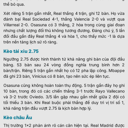
thể bỏ qua.
Xét riêng 5 trận gần nhất, Real thắng 4 trận, ghi 12 bàn. Họ vừa
đánh bại Real Sociedad 4-1, thắng Valencia 2-0 và vượt qua
Villarreal 2-0. Osasuna có 3 thắng, 2 hòa trong cùng giai đoạn
nhưng chất lượng đối thủ không tương đương. Đáng chú ý, 5 lần
đối đầu gần đây Real thắng 4 và hòa 1, cho thấy mức -1 là dựa
trên nền tảng lịch sử rõ ràng.
Kèo tài xỉu 2.
7
5
Ngưỡng 2.75 được hình thành từ khả năng ghi bàn của đội đầu
bảng. 53 bàn sau 24 vòng đồng nghĩa trung bình hơn 2
bàn/trận. Riêng 5 trận gần nhất họ có 12 pha lập công. Mbappe
đã ghi 23 bàn, Vinicius có 8 bàn, tạo nên sức ép liên tục.
Osasuna cũng không hoàn toàn thụ động. 5 trận gần đây họ ghi
10 bàn, trong đó có các chiến thắng 3-1 trước Rayo Vallecano
và 3-2 trước Oviedo. 3/5 lần gặp nhau gần nhất giữa 2 đội có
tối thiểu 3 bàn. Khi Real buộc phải thắng để duy trì vị trí số 1,
khả năng trận đấu vượt 2.75 là kịch bản hợp lý.
Kèo châu Âu
Thị trường 1×2 phản ánh rõ cán cân hiện tại. Real Madrid được