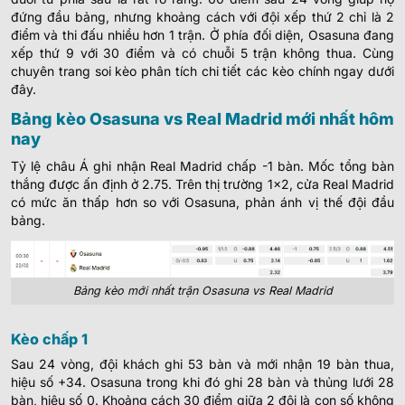
đứng đầu bảng, nhưng khoảng cách với đội xếp thứ 2 chỉ là 2
điểm và thi đấu nhiều hơn 1 trận. Ở phía đối diện, Osasuna đang
xếp thứ 9 với 30 điểm và có chuỗi 5 trận không thua. Cùng
chuyên trang soi kèo phân tích chi tiết các kèo chính ngay dưới
đây.
Bảng kèo Osasuna vs Real Madrid mới nhất hôm
nay
Tỷ lệ châu Á ghi nhận Real Madrid chấp -1 bàn. Mốc tổng bàn
thắng được ấn định ở 2.75. Trên thị trường 1×2, cửa Real Madrid
có mức ăn thấp hơn so với Osasuna, phản ánh vị thế đội đầu
bảng.
Bảng kèo mới nhất trận Osasuna vs Real Madrid
Kèo chấp
1
Sau 24 vòng, đội khách ghi 53 bàn và mới nhận 19 bàn thua,
hiệu số +34. Osasuna trong khi đó ghi 28 bàn và thủng lưới 28
bàn, hiệu số 0. Khoảng cách 30 điểm giữa 2 đội là con số không