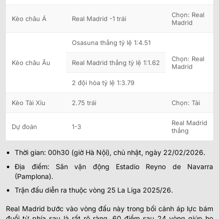
Chọn: Real
Kèo châu Á
Real Madrid -1 trái
Madrid
Osasuna thắng tỷ lệ 1:4.51
Chọn: Real
Kèo châu Âu
Real Madrid thắng tỷ lệ 1:1.62
Madrid
2 đội hòa tỷ lệ 1:3.79
Kèo Tài Xỉu
2.75 trái
Chọn: Tài
Real Madrid
Dự đoán
1-3
thắng
Thời gian: 00h30 (giờ Hà Nội), chủ nhật, ngày 22/02/2026.
Địa điểm: Sân vận động Estadio Reyno de Navarra
(Pamplona).
Trận đấu diễn ra thuộc vòng 25 La Liga 2025/26.
Real Madrid bước vào vòng đấu này trong bối cảnh áp lực bám
đuổi từ phía sau là rất rõ ràng. 60 điểm sau 24 vòng giúp họ