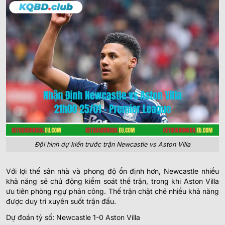
Đội hình dự kiến trước trận Newcastle vs Aston Villa
Với lợi thế sân nhà và phong độ ổn định hơn, Newcastle nhiều
khả năng sẽ chủ động kiểm soát thế trận, trong khi Aston Villa
ưu tiên phòng ngự phản công. Thế trận chặt chẽ nhiều khả năng
được duy trì xuyên suốt trận đấu.
Dự đoán tỷ số: Newcastle 1-0 Aston Villa