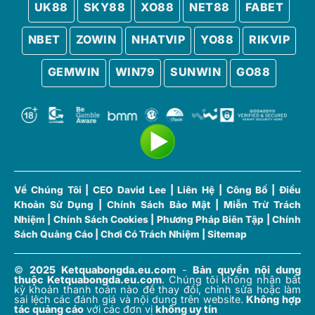
UK88
SKY88
XO88
NET88
FABET
NBET
ZOWIN
NHATVIP
YO88
RIKVIP
GEMWIN
WIN79
SUNWIN
GO88
Về Chúng Tôi
|
CEO David Lee
|
Liên Hệ
|
Công Bố
|
Điều
Khoản Sử Dụng
|
Chính Sách Bảo Mật
|
Miễn Trừ Trách
Nhiệm
|
Chính Sách Cookies
|
Phương Pháp Biên Tập
|
Chính
Sách Quảng Cáo
|
Chơi Có Trách Nhiệm
|
Sitemap
©
2025 Ketquabongda.eu.com
-
Bản quyền nội dung
thuộc Ketquabongda.eu.com
.
Chúng tôi không nhận bất
kỳ khoản thanh toán nào để thay đổi, chỉnh sửa hoặc làm
sai lệch các đánh giá và nội dung trên website.
Không hợp
tác quảng cáo
với các đơn vị
không uy tín