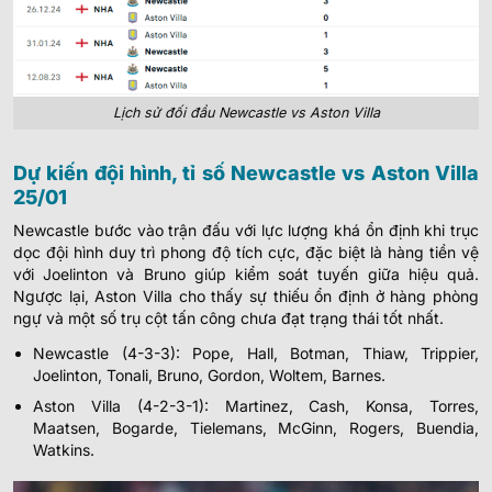
Lịch sử đối đầu Newcastle vs Aston Villa
Dự kiến đội hình, tỉ số Newcastle vs Aston Villa
25/01
Newcastle bước vào trận đấu với lực lượng khá ổn định khi trục
dọc đội hình duy trì phong độ tích cực, đặc biệt là hàng tiền vệ
với Joelinton và Bruno giúp kiểm soát tuyến giữa hiệu quả.
Ngược lại, Aston Villa cho thấy sự thiếu ổn định ở hàng phòng
ngự và một số trụ cột tấn công chưa đạt trạng thái tốt nhất.
Newcastle (4-3-3): Pope, Hall, Botman, Thiaw, Trippier,
Joelinton, Tonali, Bruno, Gordon, Woltem, Barnes.
Aston Villa (4-2-3-1): Martinez, Cash, Konsa, Torres,
Maatsen, Bogarde, Tielemans, McGinn, Rogers, Buendia,
Watkins.