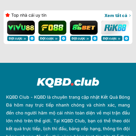
Top nhà cái uy tín
Xem tất cả
KQBD Club - KQBD là chuyên trang cập nhật Kết Quả Bóng
Đá hôm nay trực tiếp nhanh chóng và chính xác, mang
đến cho người hâm mộ cái nhìn toàn diện về mọi trận đấu
lớn nhỏ trên thế giới. Tại KQBD Club, bạn có thể theo dõi
kết quả trực tiếp, lịch thi đấu, bảng xếp hạng, thông tin đội