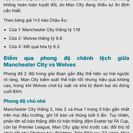
không hoàn toàn tuyệt đối, do Man City đang thiếu sự ổn định
cần thiết.
Theo bảng giá 1×2 kèo Châu Âu:
Cửa 1: Manchester City thắng tỷ 1.19
Cửa 2: Wolves thắng tỷ 9.6
Cửa X: Kết quả hòa tỷ 6.3
Điểm qua phong độ chênh lệch giữa
Manchester City vs Wolves
Phong độ 2 đội trong giai đoạn gần đây thể hiện sự trái ngược
rõ ràng. Man City kiểm soát thế trận tốt nhưng hiệu quả không
cao, trong khi Wolves chơi kỷ luật và khó bị đánh bại dù đứng
cuối BXH.
Phong độ chủ nhà
Manchester City thắng 2, hòa 2 và thua 1 trong 5 trận gần nhất
trên mọi đấu trường, ghi 14 bàn và thủng lưới 5 lần. Tuy nhiên,
phần lớn số bàn thắng đến từ trận thắng đậm Exeter tại FA Cup,
còn tại Premier League, Man City gặp khó trước các đối thủ tổ
chức tốt như Chelsea hay Brighton. Trên BXH sau 22 vòng, Man