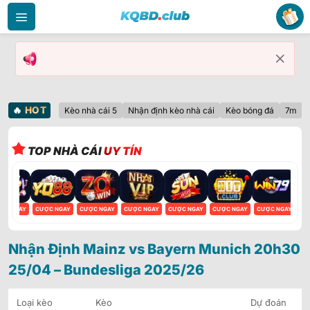
Bỏ
qua
nội
dung
🔥
HOT
Kèo nhà cái 5
Nhận định kèo nhà cái
Kèo bóng đá
7m
TOP NHÀ CÁI
UY TÍN
ỢC NGAY
CƯỢC NGAY
CƯỢC NGAY
CƯỢC NGAY
CƯỢC NGAY
CƯỢC NGAY
CƯỢC NGAY
CƯ
Nhận Định Mainz vs Bayern Munich 20h30
25/04 – Bundesliga 2025/26
Loại kèo
Kèo
Dự đoán