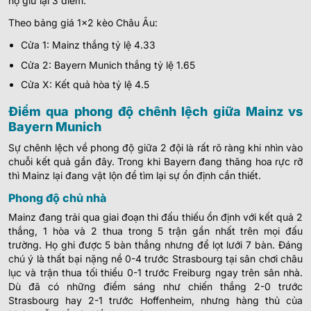
họ giữ lại 3 điểm.
Theo bảng giá 1×2 kèo Châu Âu:
Cửa 1: Mainz thắng tỷ lệ 4.33
Cửa 2: Bayern Munich thắng tỷ lệ 1.65
Cửa X: Kết quả hòa tỷ lệ 4.5
Điểm qua phong độ chênh lệch giữa Mainz vs
Bayern Munich
Sự chênh lệch về phong độ giữa 2 đội là rất rõ ràng khi nhìn vào
chuỗi kết quả gần đây. Trong khi Bayern đang thăng hoa rực rỡ
thì Mainz lại đang vật lộn để tìm lại sự ổn định cần thiết.
Phong độ chủ nhà
Mainz đang trải qua giai đoạn thi đấu thiếu ổn định với kết quả 2
thắng, 1 hòa và 2 thua trong 5 trận gần nhất trên mọi đấu
trường. Họ ghi được 5 bàn thắng nhưng để lọt lưới 7 bàn. Đáng
chú ý là thất bại nặng nề 0-4 trước Strasbourg tại sân chơi châu
lục và trận thua tối thiểu 0-1 trước Freiburg ngay trên sân nhà.
Dù đã có những điểm sáng như chiến thắng 2-0 trước
Strasbourg hay 2-1 trước Hoffenheim, nhưng hàng thủ của