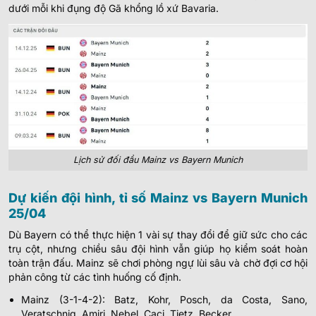
dưới mỗi khi đụng độ Gã khổng lồ xứ Bavaria.
Lịch sử đối đầu Mainz vs Bayern Munich
Dự kiến đội hình, tỉ số Mainz vs Bayern Munich
25
/0
4
Dù Bayern có thể thực hiện 1 vài sự thay đổi để giữ sức cho các
trụ cột, nhưng chiều sâu đội hình vẫn giúp họ kiểm soát hoàn
toàn trận đấu. Mainz sẽ chơi phòng ngự lùi sâu và chờ đợi cơ hội
phản công từ các tình huống cố định.
Mainz (3-1-4-2): Batz, Kohr, Posch, da Costa, Sano,
Veratschnig, Amiri, Nebel, Caci, Tietz, Becker.