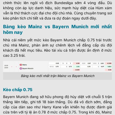
chính thức lên ngôi vô địch Bundesliga sớm 4 vòng đấu. Dù
không còn áp lực danh hiệu, sức mạnh hủy diệt của Hùm xám
vẫn là thử thách cực đại cho đội chủ nhà. Cùng chuyên trang soi
kèo phân tích chi tiết và đưa ra dự đoán ngay dưới đây.
Bảng kèo Mainz vs Bayern Munich mới nhất
hôm nay
Nhà cái niêm yết mức kèo Bayern Munich chấp 0.75 trái trước
chủ nhà Mainz, phản ánh sự chênh lệch về đẳng cấp dù đội
khách đã hết mục tiêu. Kèo tài xỉu cả trận được ấn định ở mức
cao 3.25 trái.
Bảng kèo mới nhất trận Mainz vs Bayern Munich
Kèo chấp
0.75
Bayern Munich đang sở hữu phong độ hủy diệt với chuỗi 5 trận
thắng liên tiếp, ghi tới 18 bàn thắng. Dù đã vô địch sớm, đẳng
cấp của dàn sao như Harry Kane vẫn khiến họ được đánh giá
cửa trên với tỷ lệ ăn 0.78 ở mức chấp 0.75. Trong khi đó, Mainz