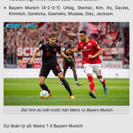
Bayern Munich (4-2-3-1): Urbig, Stanisic, Kim, Ito, Davies,
Kimmich, Goretzka, Guerreiro, Musiala, Diaz, Jackson.
Đội hình dự kiến trước trận Mainz vs Bayern Munich
Dự đoán tỷ số: Mainz 1-3 Bayern Munich