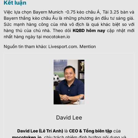
Kết luận
Việc lựa chọn Bayern Munich -0.75 kèo châu Á, Tài 3.25 bàn và
Bayern thắng kèo châu Âu là những phương án đầu tư sáng giá.
Sức mạnh hàng công của nhà vô địch là quá khác biệt so với
hàng thủ của chủ nhà. Theo dõi
KQBD hôm nay
cập nhật mới
nhất hàng ngày tại mocotoken.io
Nguồn tin tham khảo: Livesport.com. Mention
David Lee
David Lee (Lê Trí Anh)
là
CEO & Tổng biên tập
của
mocotoken.io
, chịu trách nhiệm định hướng nội dung và