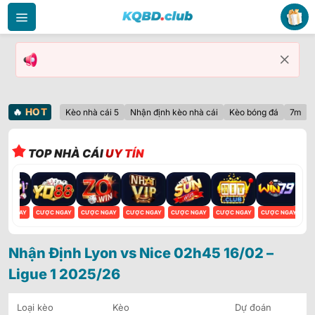
Bỏ
qua
nội
dung
🔥
HOT
Kèo nhà cái 5
Nhận định kèo nhà cái
Kèo bóng đá
7m
TOP NHÀ CÁI
UY TÍN
ỢC NGAY
CƯỢC NGAY
CƯỢC NGAY
CƯỢC NGAY
CƯỢC NGAY
CƯỢC NGAY
CƯỢC NGAY
CƯ
Nhận Định Lyon vs Nice 02h45 16/02 –
Ligue 1 2025/26
Loại kèo
Kèo
Dự đoán