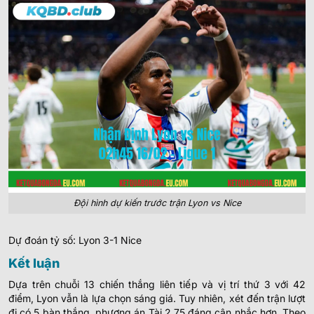
Đội hình dự kiến trước trận Lyon vs Nice
Dự đoán tỷ số: Lyon 3-1 Nice
Kết luận
Dựa trên chuỗi 13 chiến thắng liên tiếp và vị trí thứ 3 với 42
điểm, Lyon vẫn là lựa chọn sáng giá. Tuy nhiên, xét đến trận lượt
đi có 5 bàn thắng, phương án Tài 2.75 đáng cân nhắc hơn. Theo