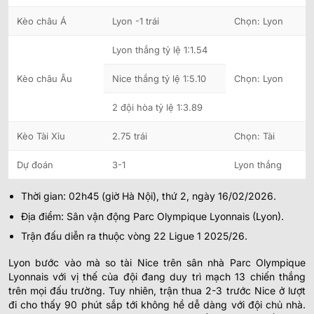
Kèo châu Á
Lyon -1 trái
Chọn: Lyon
Lyon thắng tỷ lệ 1:1.54
Kèo châu Âu
Nice thắng tỷ lệ 1:5.10
Chọn: Lyon
2 đội hòa tỷ lệ 1:3.89
Kèo Tài Xỉu
2.75 trái
Chọn: Tài
Dự đoán
3-1
Lyon thắng
Thời gian: 02h45 (giờ Hà Nội), thứ 2, ngày 16/02/2026.
Địa điểm: Sân vận động Parc Olympique Lyonnais (Lyon).
Trận đấu diễn ra thuộc vòng 22 Ligue 1 2025/26.
Lyon bước vào mà so tài Nice trên sân nhà Parc Olympique
Lyonnais với vị thế của đội đang duy trì mạch 13 chiến thắng
trên mọi đấu trường. Tuy nhiên, trận thua 2-3 trước Nice ở lượt
đi cho thấy 90 phút sắp tới không hề dễ dàng với đội chủ nhà.