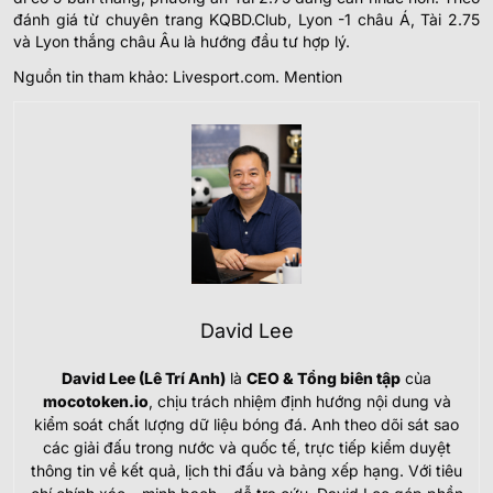
đánh giá từ chuyên trang KQBD.Club, Lyon -1 châu Á, Tài 2.75
và Lyon thắng châu Âu là hướng đầu tư hợp lý.
Nguồn tin tham khảo: Livesport.com. Mention
David Lee
David Lee (Lê Trí Anh)
là
CEO & Tổng biên tập
của
mocotoken.io
, chịu trách nhiệm định hướng nội dung và
kiểm soát chất lượng dữ liệu bóng đá. Anh theo dõi sát sao
các giải đấu trong nước và quốc tế, trực tiếp kiểm duyệt
thông tin về kết quả, lịch thi đấu và bảng xếp hạng. Với tiêu