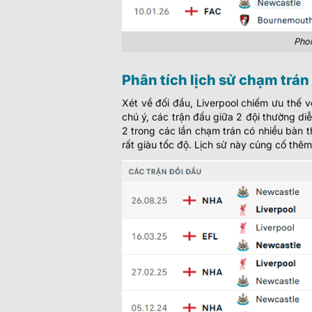
Phon
Phân tích lịch sử chạm trán
Xét về đối đầu, Liverpool chiếm ưu thế v
chú ý, các trận đấu giữa 2 đội thường di
2 trong các lần chạm trán có nhiều bàn t
rất giàu tốc độ. Lịch sử này củng cố thêm