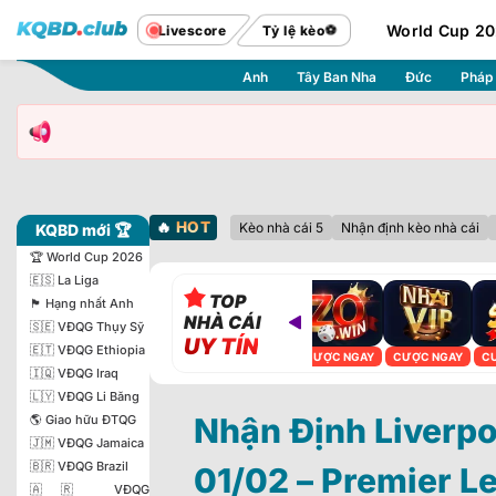
Bỏ
World Cup 2
Livescore
Tỷ lệ kèo
qua
nội
Anh
Tây Ban Nha
Đức
Pháp
dung
🔥
HOT
Kèo nhà cái 5
Nhận định kèo nhà cái
KQBD mới 🏆
🏆️ World Cup 2026
🇪🇸 La Liga
TOP
🏴󠁧󠁢󠁥󠁮󠁧󠁿 Hạng nhất Anh
NHÀ CÁI
🇸🇪 VĐQG Thụy Sỹ
UY TÍN
🇪🇹 VĐQG Ethiopia
CƯỢC NGAY
CƯỢC NGAY
CƯỢC NGAY
CƯỢC NGAY
C
🇮🇶 VĐQG Iraq
🇱🇾 VĐQG Li Băng
Nhận Định Liverp
🌎 Giao hữu ĐTQG
🇯🇲 VĐQG Jamaica
🇧🇷 VĐQG Brazil
01/02 – Premier 
🇦🇷 VĐQG