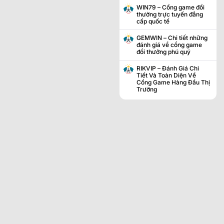
WIN79 – Cổng game đổi
thưởng trực tuyến đẳng
cấp quốc tế
GEMWIN – Chi tiết những
đánh giá về cổng game
đổi thưởng phú quý
RIKVIP – Đánh Giá Chi
Tiết Và Toàn Diện Về
Cổng Game Hàng Đầu Thị
Trường