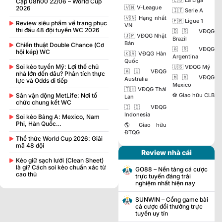
🇪🇸 La Liga
Cập 08h00 22/06 – World Cup
🇻🇳 V-League
2026
🇮🇹 Serie A
🇻🇳 Hạng nhất
🇫🇷 Ligue 1
Review siêu phẩm về trang phục
VN
thi đấu 48 đội tuyển WC 2026
🇧🇷 VĐQG
🇯🇵 VĐQG Nhật
Brazil
Bản
Chiến thuật Double Chance (Cơ
🇦🇷 VĐQG
hội kép) WC
🇰🇷 VĐQG Hàn
Argentina
Quốc
Soi kèo tuyển Mỹ: Lợi thế chủ
🇺🇸 VĐQG Mỹ
🇦🇺 VĐQG
nhà lớn đến đâu? Phân tích thực
🇲🇽 VĐQG
Australia
lực và Odds đi tiếp
Mexico
🇹🇭 VĐQG Thái
Sân vận động MetLife: Nơi tổ
⚽️ Giao hữu CLB
Lan
chức chung kết WC
🇮🇩 VĐQG
Indonesia
Soi kèo Bảng A: Mexico, Nam
Phi, Hàn Quốc…
🌎 Giao hữu
ĐTQG
Thể thức World Cup 2026: Giải
mã 48 đội
Review nhà cái
Kèo giữ sạch lưới (Clean Sheet)
là gì? Cách soi kèo chuẩn xác từ
GO88 – Nền tảng cá cược
cao thủ
trực tuyến đáng trải
nghiệm nhất hiện nay
SUNWIN – Cổng game bài
cá cược đổi thưởng trực
tuyến uy tín