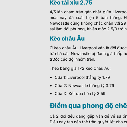
Kèo tài xỉu 2.75
4/5 lần chạm trán gần nhất giữa Liverpoo
mùa này đã xuất hiện 5 bàn thắng. Hà
Newcastle cũng không chắc chắn với 29 
sai lầm đối phương, khiến mốc 2.5/3 trở 
Kèo châu Âu
Ở kèo châu Âu, Liverpool vẫn là đội đượ
từ nhà cái. Newcastle bị đánh giá thấp 
trước các đội nhóm trên.
Theo bảng giá 1×2 kèo Châu Âu:
Cửa 1: Liverpool thắng tỷ 1.79
Cửa 2: Newcastle thắng tỷ 3.79
Cửa X: Kết quả hòa tỷ 3.59
Điểm qua phong độ chê
Cả 2 đội đều đang gặp vấn đề về sự ổn 
Điều này tạo nên thế trận quyết liệt cho c