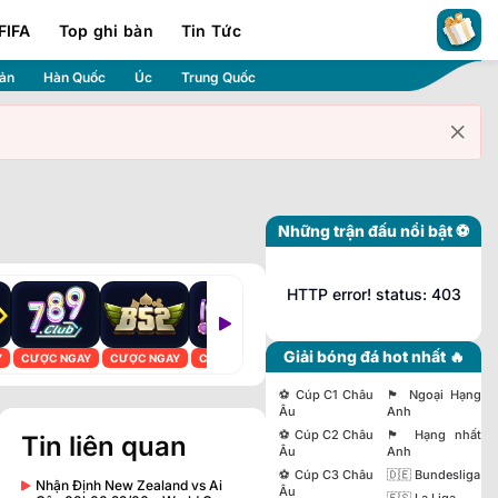
FIFA
Top ghi bàn
Tin Tức
ản
Hàn Quốc
Úc
Trung Quốc
Những trận đấu nổi bật ⚽️
HTTP error! status: 403
Giải bóng đá hot nhất 🔥
Y
CƯỢC NGAY
CƯỢC NGAY
CƯỢC NGAY
CƯỢC NGAY
CƯỢC NGAY
CƯỢC
⚽️ Cúp C1 Châu
🏴󠁧󠁢󠁥󠁮󠁧󠁿 Ngoại Hạng
Âu
Anh
⚽️ Cúp C2 Châu
🏴󠁧󠁢󠁥󠁮󠁧󠁿 Hạng nhất
Tin liên quan
Âu
Anh
⚽️ Cúp C3 Châu
🇩🇪 Bundesliga
Nhận Định New Zealand vs Ai
Âu