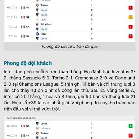
Phong độ Lecce 5 trận đã qua
Phong độ đội khách
Inter đang có chuỗi 5 trận toàn thắng. Họ đánh bại Juventus 3-
2, thắng Sassuolo 5-0, Torino 2-1, Cremonese 2-0 và Dortmund
2-0 tại Champions League. 5 trận ghi 14 bàn và chỉ thủng lưới 3
lần cho thấy sự ổn định cả công lẫn thủ. Sau 25 vòng Serie A,
Inter có 20 thắng, 1 hòa và 4 thua, ghi 60 bàn và thủng lưới 21
lần. Hiệu số +39 là cao nhất giải. Với phong độ này, họ bước vào
trận đấu với vị thế vượt trội.