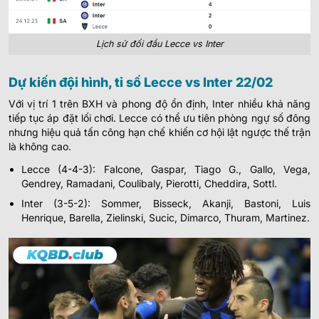
Lịch sử đối đầu Lecce vs Inter
Dự kiến đội hình, tỉ số Lecce vs Inter 2
2
/02
Với vị trí 1 trên BXH và phong độ ổn định, Inter nhiều khả năng
tiếp tục áp đặt lối chơi. Lecce có thể ưu tiên phòng ngự số đông
nhưng hiệu quả tấn công hạn chế khiến cơ hội lật ngược thế trận
là không cao.
Lecce (4-4-3): Falcone, Gaspar, Tiago G., Gallo, Vega,
Gendrey, Ramadani, Coulibaly, Pierotti, Cheddira, Sottl.
Inter (3-5-2): Sommer, Bisseck, Akanji, Bastoni, Luis
Henrique, Barella, Zielinski, Sucic, Dimarco, Thuram, Martinez.