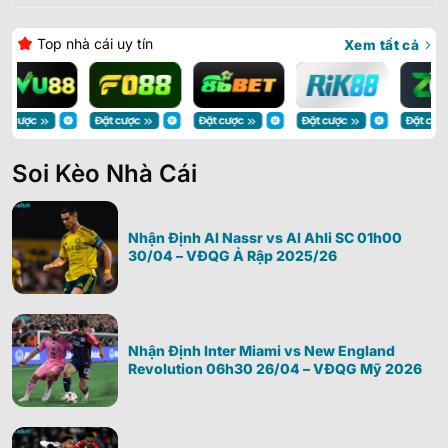
Top nhà cái uy tín
Xem tất cả
Soi Kèo Nhà Cái
Nhận Định Al Nassr vs Al Ahli SC 01h00
30/04 – VĐQG Ả Rập 2025/26
Nhận Định Inter Miami vs New England
Revolution 06h30 26/04 – VĐQG Mỹ 2026