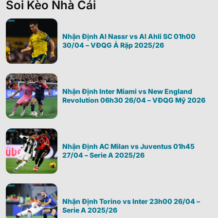
Soi Kèo Nhà Cái
Nhận Định Al Nassr vs Al Ahli SC 01h00
30/04 – VĐQG Ả Rập 2025/26
Nhận Định Inter Miami vs New England
Revolution 06h30 26/04 – VĐQG Mỹ 2026
Nhận Định AC Milan vs Juventus 01h45
27/04 – Serie A 2025/26
Nhận Định Torino vs Inter 23h00 26/04 –
Serie A 2025/26