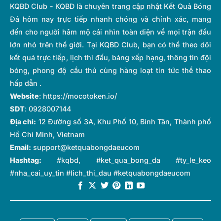
KQBD Club - KQBD là chuyên trang cập nhật Kết Quả Bóng
Đá hôm nay trực tiếp nhanh chóng và chính xác, mang
đến cho người hâm mộ cái nhìn toàn diện về mọi trận đấu
lớn nhỏ trên thế giới. Tại KQBD Club, bạn có thể theo dõi
kết quả trực tiếp, lịch thi đấu, bảng xếp hạng, thông tin đội
bóng, phong độ cầu thủ cùng hàng loạt tin tức thể thao
hấp dẫn .
Website
:
https://mocotoken.io/
SDT
: 0928007144
Địa chỉ:
12 Đường số 3A, Khu Phố 10, Bình Tân, Thành phố
Hồ Chí Minh, Vietnam
Email:
support@ketquabongdaeucom
Hashtag:
#kqbd, #ket_qua_bong_da #ty_le_keo
#nha_cai_uy_tin #lich_thi_dau #ketquabongdaeucom