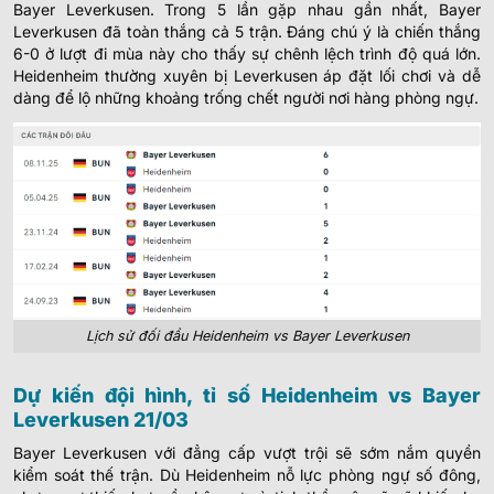
Bayer Leverkusen. Trong 5 lần gặp nhau gần nhất, Bayer
Leverkusen đã toàn thắng cả 5 trận. Đáng chú ý là chiến thắng
6-0 ở lượt đi mùa này cho thấy sự chênh lệch trình độ quá lớn.
Heidenheim thường xuyên bị Leverkusen áp đặt lối chơi và dễ
dàng để lộ những khoảng trống chết người nơi hàng phòng ngự.
Lịch sử đối đầu Heidenheim vs Bayer Leverkusen
Dự kiến đội hình, tỉ số Heidenheim vs Bayer
Leverkusen
21/03
Bayer Leverkusen với đẳng cấp vượt trội sẽ sớm nắm quyền
kiểm soát thế trận. Dù Heidenheim nỗ lực phòng ngự số đông,