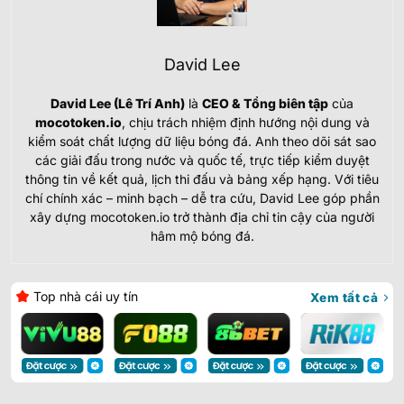
David Lee
David Lee (Lê Trí Anh)
là
CEO & Tổng biên tập
của
mocotoken.io
, chịu trách nhiệm định hướng nội dung và
kiểm soát chất lượng dữ liệu bóng đá. Anh theo dõi sát sao
các giải đấu trong nước và quốc tế, trực tiếp kiểm duyệt
thông tin về kết quả, lịch thi đấu và bảng xếp hạng. Với tiêu
chí chính xác – minh bạch – dễ tra cứu, David Lee góp phần
xây dựng mocotoken.io trở thành địa chỉ tin cậy của người
hâm mộ bóng đá.
Top nhà cái uy tín
Xem tất cả