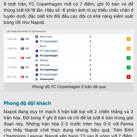
6 lượt trận, FC Copenhagen mới có 7 điểm, ghi 10 bàn và để
thủng lưới tới 16 lần. Hiệu số -6 phản ánh rõ sự thiếu chắc chắn ở
tuyến dưới, đặc biệt khi đối đầu các đội có khả năng kiểm soát
bóng tốt như Napoli.
Phong độ FC Copenhagen 5 trận đã qua
Phong độ đội khách
Napoli đang duy trì mạch 5 trận bất bại với 2 chiến thắng và 3
trận hòa. Đội bóng Ý ghi 8 bàn và chỉ để lọt lưới 4 bàn trong giai
đoạn này. Những trận hòa 2-2 trước Inter hay 0-0 với Parma
cho thấy Napoli chơi thực dụng nhưng hiệu quả. Trên BXH
Champions League, Napoli xếp hạng 23 sau 6 vòng với 7 điểm,