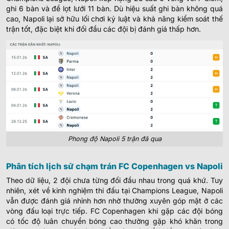
ghi 6 bàn và để lọt lưới 11 bàn. Dù hiệu suất ghi bàn không quá
cao, Napoli lại sở hữu lối chơi kỷ luật và khả năng kiểm soát thế
trận tốt, đặc biệt khi đối đầu các đội bị đánh giá thấp hơn.
Phong độ Napoli 5 trận đã qua
Phân tích lịch sử chạm trán FC Copenhagen vs Napoli
Theo dữ liệu, 2 đội chưa từng đối đầu nhau trong quá khứ. Tuy
nhiên, xét về kinh nghiệm thi đấu tại Champions League, Napoli
vẫn được đánh giá nhỉnh hơn nhờ thường xuyên góp mặt ở các
vòng đấu loại trực tiếp. FC Copenhagen khi gặp các đội bóng
có tốc độ luân chuyển bóng cao thường gặp khó khăn trong