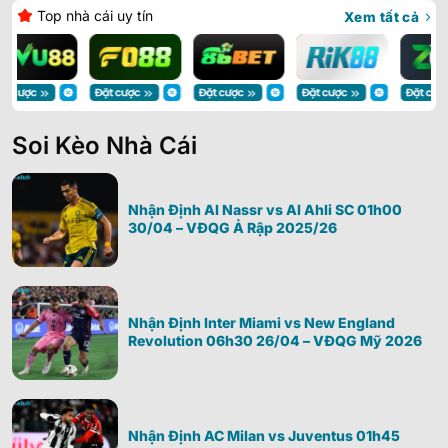
Top nhà cái uy tín
Xem tất cả
Soi Kèo Nhà Cái
Nhận Định Al Nassr vs Al Ahli SC 01h00
30/04 – VĐQG Ả Rập 2025/26
Nhận Định Inter Miami vs New England
Revolution 06h30 26/04 – VĐQG Mỹ 2026
Nhận Định AC Milan vs Juventus 01h45