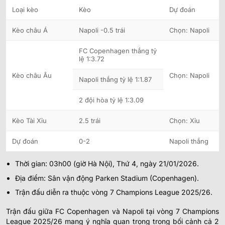
Loại kèo
Kèo
Dự đoán
Kèo châu Á
Napoli -0.5 trái
Chọn: Napoli
FC Copenhagen thắng tỷ
lệ 1:3.72
Kèo châu Âu
Chọn: Napoli
Napoli thắng tỷ lệ 1:1.87
2 đội hòa tỷ lệ 1:3.09
Kèo Tài Xỉu
2.5 trái
Chọn: Xỉu
Dự đoán
0-2
Napoli thắng
Thời gian: 03h00 (giờ Hà Nội), Thứ 4, ngày 21/01/2026.
Địa điểm: Sân vận động Parken Stadium (Copenhagen).
Trận đấu diễn ra thuộc vòng 7 Champions League 2025/26.
Trận đấu giữa FC Copenhagen và Napoli tại vòng 7 Champions
League 2025/26 mang ý nghĩa quan trọng trong bối cảnh cả 2