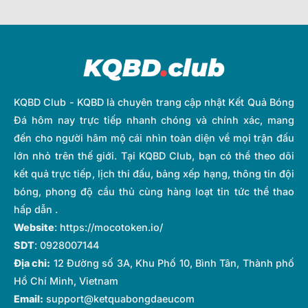
KQBD Club - KQBD là chuyên trang cập nhật Kết Quả Bóng
Đá hôm nay trực tiếp nhanh chóng và chính xác, mang
đến cho người hâm mộ cái nhìn toàn diện về mọi trận đấu
lớn nhỏ trên thế giới. Tại KQBD Club, bạn có thể theo dõi
kết quả trực tiếp, lịch thi đấu, bảng xếp hạng, thông tin đội
bóng, phong độ cầu thủ cùng hàng loạt tin tức thể thao
hấp dẫn .
Website
:
https://mocotoken.io/
SDT
: 0928007144
Địa chỉ:
12 Đường số 3A, Khu Phố 10, Bình Tân, Thành phố
Hồ Chí Minh, Vietnam
Email:
support@ketquabongdaeucom