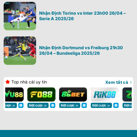
Nhận Định Torino vs Inter 23h00 26/04 –
Serie A 2025/26
Nhận Định Dortmund vs Freiburg 21h30
26/04 – Bundesliga 2025/26
Top nhà cái uy tín
Xem tất cả