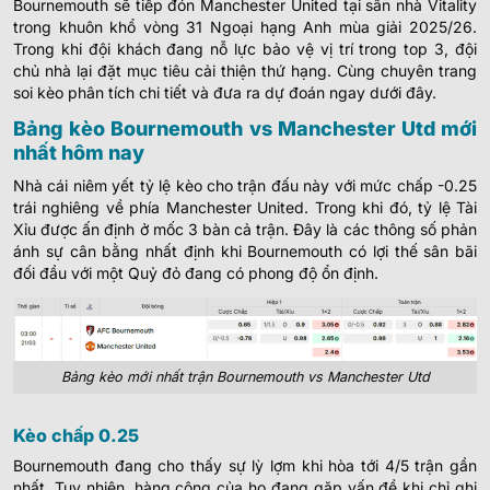
Bournemouth sẽ tiếp đón Manchester United tại sân nhà Vitality
trong khuôn khổ vòng 31 Ngoại hạng Anh mùa giải 2025/26.
Trong khi đội khách đang nỗ lực bảo vệ vị trí trong top 3, đội
chủ nhà lại đặt mục tiêu cải thiện thứ hạng. Cùng chuyên trang
soi kèo phân tích chi tiết và đưa ra dự đoán ngay dưới đây.
Bảng kèo Bournemouth vs Manchester Utd mới
nhất hôm nay
Nhà cái niêm yết tỷ lệ kèo cho trận đấu này với mức chấp -0.25
trái nghiêng về phía Manchester United. Trong khi đó, tỷ lệ Tài
Xỉu được ấn định ở mốc 3 bàn cả trận. Đây là các thông số phản
ánh sự cân bằng nhất định khi Bournemouth có lợi thế sân bãi
đối đầu với một Quỷ đỏ đang có phong độ ổn định.
Bảng kèo mới nhất trận Bournemouth vs Manchester Utd
Kèo chấp
0.25
Bournemouth đang cho thấy sự lỳ lợm khi hòa tới 4/5 trận gần
nhất. Tuy nhiên, hàng công của họ đang gặp vấn đề khi chỉ ghi