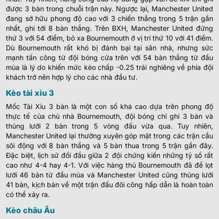
được 3 bàn trong chuỗi trận này. Ngược lại, Manchester United
đang sở hữu phong độ cao với 3 chiến thắng trong 5 trận gần
nhất, ghi tới 8 bàn thắng. Trên BXH, Manchester United đứng
thứ 3 với 54 điểm, bỏ xa Bournemouth ở vị trí thứ 10 với 41 điểm.
Dù Bournemouth rất khó bị đánh bại tại sân nhà, nhưng sức
mạnh tấn công từ đội bóng cửa trên với 54 bàn thắng từ đầu
mùa là lý do khiến mức kèo chấp -0.25 trái nghiêng về phía đội
khách trở nên hợp lý cho các nhà đầu tư.
Kèo tài xỉu
3
Mốc Tài Xỉu 3 bàn là một con số khá cao dựa trên phong độ
thực tế của chủ nhà Bournemouth, đội bóng chỉ ghi 3 bàn và
thủng lưới 2 bàn trong 5 vòng đấu vừa qua. Tuy nhiên,
Manchester United lại thường xuyên góp mặt trong các trận cầu
sôi động với 8 bàn thắng và 5 bàn thua trong 5 trận gần đây.
Đặc biệt, lịch sử đối đầu giữa 2 đội chứng kiến những tỷ số rất
cao như 4-4 hay 4-1. Với việc hàng thủ Bournemouth đã để lọt
lưới 46 bàn từ đầu mùa và Manchester United cũng thủng lưới
41 bàn, kịch bản về một trận đấu đôi công hấp dẫn là hoàn toàn
có thể xảy ra.
Kèo châu Âu