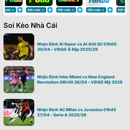
Soi Kèo Nhà Cái
Nhận Định Al Nassr vs Al Ahli SC 01h00
30/04 – VĐQG Ả Rập 2025/26
Nhận Định Inter Miami vs New England
Revolution 06h30 26/04 – VĐQG Mỹ 2026
Nhận Định AC Milan vs Juventus 01h45
27/04 – Serie A 2025/26