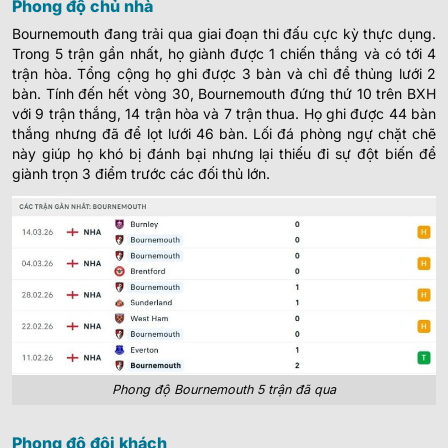
Phong độ chủ nhà
Bournemouth đang trải qua giai đoạn thi đấu cực kỳ thực dụng.
Trong 5 trận gần nhất, họ giành được 1 chiến thắng và có tới 4
trận hòa. Tổng cộng họ ghi được 3 bàn và chỉ để thủng lưới 2
bàn. Tính đến hết vòng 30, Bournemouth đứng thứ 10 trên BXH
với 9 trận thắng, 14 trận hòa và 7 trận thua. Họ ghi được 44 bàn
thắng nhưng đã để lọt lưới 46 bàn. Lối đá phòng ngự chặt chẽ
này giúp họ khó bị đánh bại nhưng lại thiếu đi sự đột biến để
giành trọn 3 điểm trước các đối thủ lớn.
Phong độ Bournemouth 5 trận đã qua
Phong độ đội khách