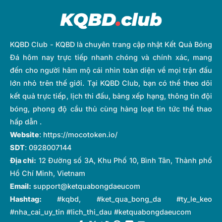
KQBD Club - KQBD là chuyên trang cập nhật Kết Quả Bóng
Đá hôm nay trực tiếp nhanh chóng và chính xác, mang
đến cho người hâm mộ cái nhìn toàn diện về mọi trận đấu
lớn nhỏ trên thế giới. Tại KQBD Club, bạn có thể theo dõi
kết quả trực tiếp, lịch thi đấu, bảng xếp hạng, thông tin đội
bóng, phong độ cầu thủ cùng hàng loạt tin tức thể thao
hấp dẫn .
Website
:
https://mocotoken.io/
SDT
: 0928007144
Địa chỉ:
12 Đường số 3A, Khu Phố 10, Bình Tân, Thành phố
Hồ Chí Minh, Vietnam
Email:
support@ketquabongdaeucom
Hashtag:
#kqbd, #ket_qua_bong_da #ty_le_keo
#nha_cai_uy_tin #lich_thi_dau #ketquabongdaeucom