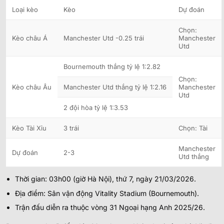
Loại kèo
Kèo
Dự đoán
Chọn:
Kèo châu Á
Manchester Utd -0.25 trái
Manchester
Utd
Bournemouth thắng tỷ lệ 1:2.82
Chọn:
Kèo châu Âu
Manchester Utd thắng tỷ lệ 1:2.16
Manchester
Utd
2 đội hòa tỷ lệ 1:3.53
Kèo Tài Xỉu
3 trái
Chọn: Tài
Manchester
Dự đoán
2-3
Utd thắng
Thời gian: 03h00 (giờ Hà Nội), thứ 7, ngày 21/03/2026.
Địa điểm: Sân vận động Vitality Stadium (Bournemouth).
Trận đấu diễn ra thuộc vòng 31 Ngoại hạng Anh 2025/26.