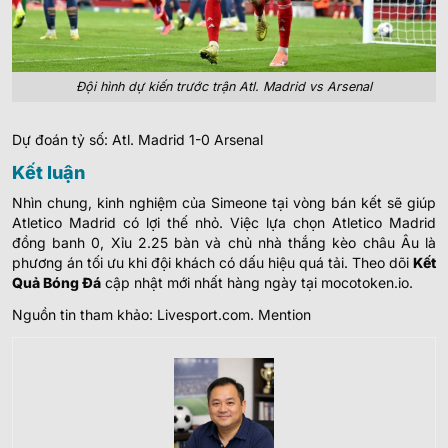
Đội hình dự kiến trước trận Atl. Madrid vs Arsenal
Dự đoán tỷ số: Atl. Madrid 1-0 Arsenal
Kết luận
Nhìn chung, kinh nghiệm của Simeone tại vòng bán kết sẽ giúp
Atletico Madrid có lợi thế nhỏ. Việc lựa chọn Atletico Madrid
đồng banh 0, Xỉu 2.25 bàn và chủ nhà thắng kèo châu Âu là
phương án tối ưu khi đội khách có dấu hiệu quá tải. Theo dõi
Kết
Quả Bóng Đá
cập nhật mới nhất hàng ngày tại mocotoken.io.
Nguồn tin tham khảo: Livesport.com. Mention