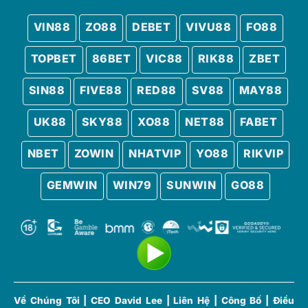
VIN88
ZO88
DEBET
VIVU88
FO88
TOPBET
86BET
VIC88
RIK88
ZBET
SIN88
FIVE88
RED88
SV88
MAY88
UK88
SKY88
XO88
NET88
FABET
NBET
ZOWIN
NHATVIP
YO88
RIKVIP
GEMWIN
WIN79
SUNWIN
GO88
Về Chúng Tôi
|
CEO David Lee
|
Liên Hệ
|
Công Bố
|
Điều