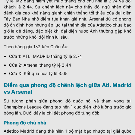
Tỷ lệ 1×2 đang niêm yết mức thắng cho chủ nhà là 2.74 và đội
khách là 2.44. Sự chênh lệch này cho thấy đội ngũ nhận định
đánh giá cao khả năng giành chiến thắng tối thiểu của đại diện
Tây Ban Nha nhờ điểm tựa khán giả nhà. Arsenal dù có phong
độ ổn định hơn nhưng áp lực tại thánh địa của Atletico chưa bao
giờ là dễ dàng, đặc biệt khi đại diện nước Anh thường gặp khó
trước những khối đội hình lùi sâu.
Theo bảng giá 1×2 kèo Châu Âu:
Cửa 1: ATL. MADRID thắng tỷ lệ 2.74
Cửa 2: Arsenal thắng tỷ lệ 2.44
Cửa X: Kết quả hòa tỷ lệ 3.05
Điểm qua phong độ chênh lệch giữa Atl. Madrid
vs Arsenal
Sự tương phản giữa phong độ quốc nội và tham vọng tại
Champions League đang tạo nên 1 cục diện khó lường trước giờ
bóng lăn. Dưới đây là chi tiết phong độ từng đội:
Phong độ chủ nhà
Atletico Madrid đang thể hiện 1 bộ mặt bạc nhược tại giải quốc