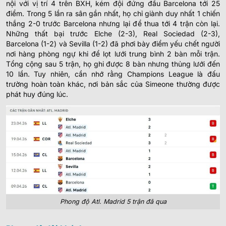
nội với vị trí 4 trên BXH, kém đội đứng đầu Barcelona tới 25
điểm. Trong 5 lần ra sân gần nhất, họ chỉ giành duy nhất 1 chiến
thắng 2-0 trước Barcelona nhưng lại để thua tới 4 trận còn lại.
Những thất bại trước Elche (2-3), Real Sociedad (2-3),
Barcelona (1-2) và Sevilla (1-2) đã phơi bày điểm yếu chết người
nơi hàng phòng ngự khi để lọt lưới trung bình 2 bàn mỗi trận.
Tổng cộng sau 5 trận, họ ghi được 8 bàn nhưng thủng lưới đến
10 lần. Tuy nhiên, cần nhớ rằng Champions League là đấu
trường hoàn toàn khác, nơi bản sắc của Simeone thường được
phát huy đúng lúc.
Phong độ Atl. Madrid 5 trận đã qua