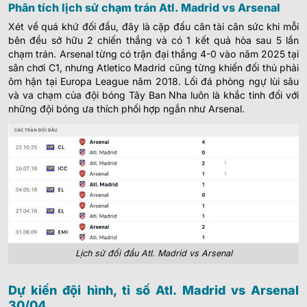
Phân tích lịch sử chạm trán Atl. Madrid vs Arsenal
Xét về quá khứ đối đầu, đây là cặp đấu cân tài cân sức khi mỗi
bên đều sở hữu 2 chiến thắng và có 1 kết quả hòa sau 5 lần
chạm trán. Arsenal từng có trận đại thắng 4-0 vào năm 2025 tại
sân chơi C1, nhưng Atletico Madrid cũng từng khiến đối thủ phải
ôm hận tại Europa League năm 2018. Lối đá phòng ngự lùi sâu
và va chạm của đội bóng Tây Ban Nha luôn là khắc tinh đối với
những đội bóng ưa thích phối hợp ngắn như Arsenal.
Lịch sử đối đầu Atl. Madrid vs Arsenal
Dự kiến đội hình, tỉ số Atl. Madrid vs Arsenal
30
/0
4