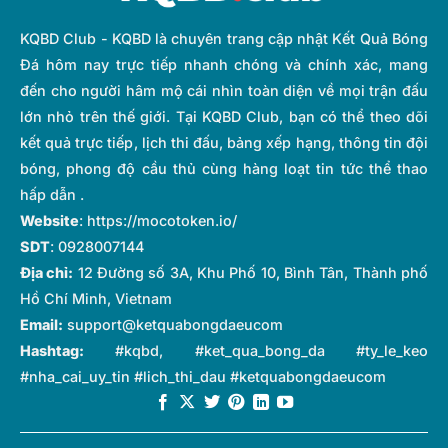
KQBD Club - KQBD là chuyên trang cập nhật Kết Quả Bóng
Đá hôm nay trực tiếp nhanh chóng và chính xác, mang
đến cho người hâm mộ cái nhìn toàn diện về mọi trận đấu
lớn nhỏ trên thế giới. Tại KQBD Club, bạn có thể theo dõi
kết quả trực tiếp, lịch thi đấu, bảng xếp hạng, thông tin đội
bóng, phong độ cầu thủ cùng hàng loạt tin tức thể thao
hấp dẫn .
Website
:
https://mocotoken.io/
SDT
: 0928007144
Địa chỉ:
12 Đường số 3A, Khu Phố 10, Bình Tân, Thành phố
Hồ Chí Minh, Vietnam
Email:
support@ketquabongdaeucom
Hashtag:
#kqbd, #ket_qua_bong_da #ty_le_keo
#nha_cai_uy_tin #lich_thi_dau #ketquabongdaeucom