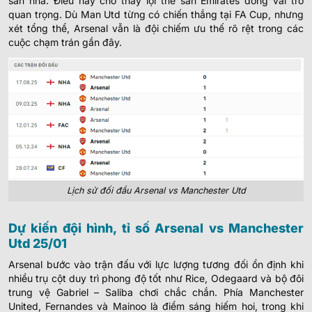
sân nhà. Điều này cho thấy lợi thế sân Emirates đóng vai trò
quan trọng. Dù Man Utd từng có chiến thắng tại FA Cup, nhưng
xét tổng thể, Arsenal vẫn là đội chiếm ưu thế rõ rệt trong các
cuộc chạm trán gần đây.
Lịch sử đối đầu Arsenal vs Manchester Utd
Dự kiến đội hình, tỉ số Arsenal vs Manchester
Utd 25/01
Arsenal bước vào trận đấu với lực lượng tương đối ổn định khi
nhiều trụ cột duy trì phong độ tốt như Rice, Odegaard và bộ đôi
trung vệ Gabriel – Saliba chơi chắc chắn. Phía Manchester
United, Fernandes và Mainoo là điểm sáng hiếm hoi, trong khi