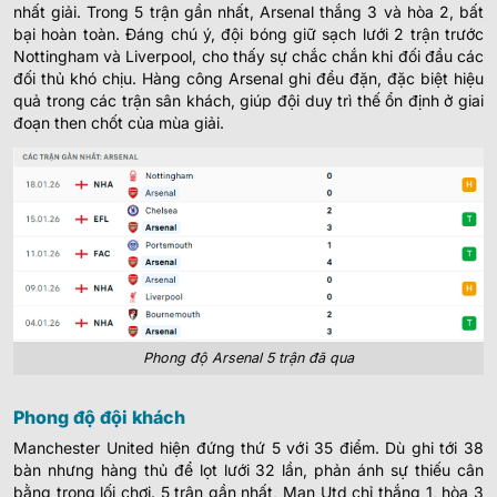
nhất giải. Trong 5 trận gần nhất, Arsenal thắng 3 và hòa 2, bất
bại hoàn toàn. Đáng chú ý, đội bóng giữ sạch lưới 2 trận trước
Nottingham và Liverpool, cho thấy sự chắc chắn khi đối đầu các
đối thủ khó chịu. Hàng công Arsenal ghi đều đặn, đặc biệt hiệu
quả trong các trận sân khách, giúp đội duy trì thế ổn định ở giai
đoạn then chốt của mùa giải.
Phong độ Arsenal 5 trận đã qua
Phong độ đội khách
Manchester United hiện đứng thứ 5 với 35 điểm. Dù ghi tới 38
bàn nhưng hàng thủ để lọt lưới 32 lần, phản ánh sự thiếu cân
bằng trong lối chơi. 5 trận gần nhất, Man Utd chỉ thắng 1, hòa 3