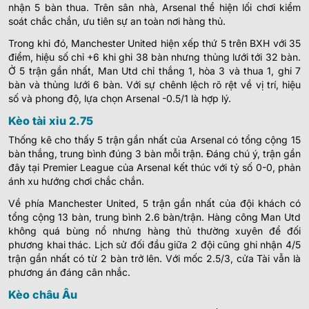
nhận 5 bàn thua. Trên sân nhà, Arsenal thể hiện lối chơi kiểm
soát chắc chắn, ưu tiên sự an toàn nơi hàng thủ.
Trong khi đó, Manchester United hiện xếp thứ 5 trên BXH với 35
điểm, hiệu số chỉ +6 khi ghi 38 bàn nhưng thủng lưới tới 32 bàn.
Ở 5 trận gần nhất, Man Utd chỉ thắng 1, hòa 3 và thua 1, ghi 7
bàn và thủng lưới 6 bàn. Với sự chênh lệch rõ rệt về vị trí, hiệu
số và phong độ, lựa chọn Arsenal -0.5/1 là hợp lý.
Kèo tài xỉu 2.75
Thống kê cho thấy 5 trận gần nhất của Arsenal có tổng cộng 15
bàn thắng, trung bình đúng 3 bàn mỗi trận. Đáng chú ý, trận gần
đây tại Premier League của Arsenal kết thúc với tỷ số 0-0, phản
ánh xu hướng chơi chắc chắn.
Về phía Manchester United, 5 trận gần nhất của đội khách có
tổng cộng 13 bàn, trung bình 2.6 bàn/trận. Hàng công Man Utd
không quá bùng nổ nhưng hàng thủ thường xuyên để đối
phương khai thác. Lịch sử đối đầu giữa 2 đội cũng ghi nhận 4/5
trận gần nhất có từ 2 bàn trở lên. Với mốc 2.5/3, cửa Tài vẫn là
phương án đáng cân nhắc.
Kèo châu Âu