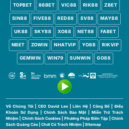
TOPBET
86BET
VIC88
RIK88
ZBET
SIN88
FIVE88
RED88
SV88
MAY88
UK88
SKY88
XO88
NET88
FABET
NBET
ZOWIN
NHATVIP
YO88
RIKVIP
GEMWIN
WIN79
SUNWIN
GO88
Về Chúng Tôi
|
CEO David Lee
|
Liên Hệ
|
Công Bố
|
Điều
Khoản Sử Dụng
|
Chính Sách Bảo Mật
|
Miễn Trừ Trách
Nhiệm
|
Chính Sách Cookies
|
Phương Pháp Biên Tập
|
Chính
Sách Quảng Cáo
|
Chơi Có Trách Nhiệm
|
Sitemap