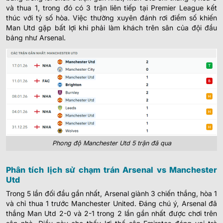
và thua 1, trong đó có 3 trận liên tiếp tại Premier League kết
thúc với tỷ số hòa. Việc thường xuyên đánh rơi điểm số khiến
Man Utd gặp bất lợi khi phải làm khách trên sân của đội đầu
bảng như Arsenal.
Phong độ Manchester Utd 5 trận đã qua
Phân tích lịch sử chạm trán Arsenal vs Manchester
Utd
Trong 5 lần đối đầu gần nhất, Arsenal giành 3 chiến thắng, hòa 1
và chỉ thua 1 trước Manchester United. Đáng chú ý, Arsenal đã
thắng Man Utd 2-0 và 2-1 trong 2 lần gần nhất được chơi trên