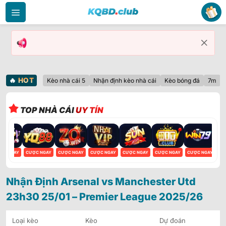
Bỏ
qua
nội
dung
🔥
HOT
Kèo nhà cái 5
Nhận định kèo nhà cái
Kèo bóng đá
7m
TOP NHÀ CÁI
UY TÍN
ỢC NGAY
CƯỢC NGAY
CƯỢC NGAY
CƯỢC NGAY
CƯỢC NGAY
CƯỢC NGAY
CƯỢC NGAY
CƯ
Nhận Định Arsenal vs Manchester Utd
23h30 25/01 – Premier League 2025/26
Loại kèo
Kèo
Dự đoán