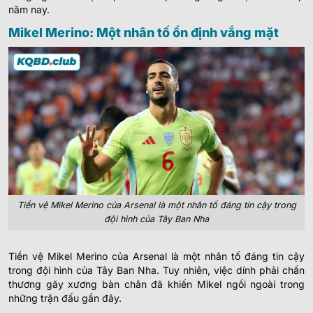
năm nay.
Mikel Merino: Một nhân tố ổn định vắng mặt
Tiền vệ Mikel Merino của Arsenal là một nhân tố đáng tin cậy trong
đội hình của Tây Ban Nha
Tiền vệ Mikel Merino của Arsenal là một nhân tố đáng tin cậy
trong đội hình của Tây Ban Nha. Tuy nhiên, việc dính phải chấn
thương gãy xương bàn chân đã khiến Mikel ngồi ngoài trong
những trận đấu gần đây.