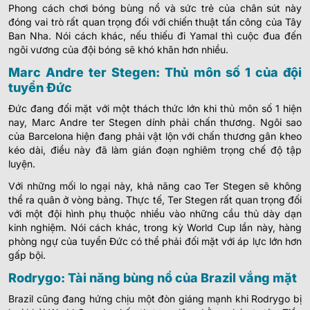
Phong cách chơi bóng bùng nổ và sức trẻ của chân sút này
đóng vai trò rất quan trọng đối với chiến thuật tấn công của Tây
Ban Nha. Nói cách khác, nếu thiếu đi Yamal thì cuộc đua đến
ngôi vương của đội bóng sẽ khó khăn hơn nhiều.
Marc Andre ter Stegen: Thủ môn số 1 của đội
tuyển Đức
Đức đang đối mặt với một thách thức lớn khi thủ môn số 1 hiện
nay, Marc Andre ter Stegen dính phải chấn thương. Ngôi sao
của Barcelona hiện đang phải vật lộn với chấn thương gân kheo
kéo dài, điều này đã làm gián đoạn nghiêm trọng chế độ tập
luyện.
Với những mối lo ngại này, khả năng cao Ter Stegen sẽ không
thể ra quân ở vòng bảng. Thực tế, Ter Stegen rất quan trọng đối
với một đội hình phụ thuộc nhiều vào những cầu thủ dày dạn
kinh nghiệm. Nói cách khác, trong kỳ World Cup lần này, hàng
phòng ngự của tuyển Đức có thể phải đối mặt với áp lực lớn hơn
gấp bội.
Rodrygo: Tài năng bùng nổ của Brazil vắng mặt
Brazil cũng đang hứng chịu một đòn giáng mạnh khi Rodrygo bị