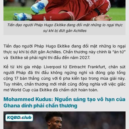
Tiền đạo người Pháp Hugo Ekitike đang đối mặt những lo ngại thực
sự khi bị đứt gân Achilles
Tiền đạo người Pháp Hugo Ekitike đang đối mặt những lo ngại
thực sự khi bị đứt gân Achilles. Chấn thương này chính là “án tử”
và Ekitike sẽ phải nghỉ thi đấu đến năm 2027.
Kể từ khi gia nhập Liverpool từ Eintracht Frankfurt, chân sút
người Pháp đã thi đấu không ngừng nghỉ và đóng góp tổng
cộng 17 bàn thắng cùng với 6 pha kiến ​​tạo trong mùa giải này.
Tuy nhiên, chấn thương mới nhất cũng đồng nghĩa với việc giấc
mơ World Cup của Ekitike đã chấm dứt hoàn toàn.
Mohammed Kudus: Nguồn sáng tạo vô hạn của
Ghana dính phải chấn thương