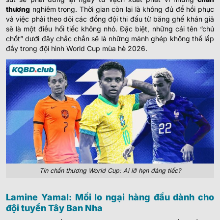
thương
nghiêm trọng. Thời gian còn lại là không đủ để hồi phục
và việc phải theo dõi các đồng đội thi đấu từ băng ghế khán giả
sẽ là một điều hối tiếc không nhỏ. Đặc biệt, những cái tên “chủ
chốt” dưới đây chắc chắn sẽ là những mảnh ghép không thể lấp
đầy trong đội hình World Cup mùa hè 2026.
Tin chấn thương World Cup: Ai lỡ hẹn đáng tiếc?
Lamine Yamal: Mối lo ngại hàng đầu dành cho
đội tuyển Tây Ban Nha