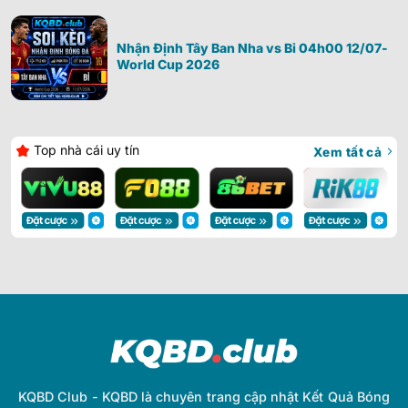
Nhận Định Tây Ban Nha vs Bỉ 04h00 12/07-
World Cup 2026
Top nhà cái uy tín
Xem tất cả
KQBD Club - KQBD là chuyên trang cập nhật Kết Quả Bóng