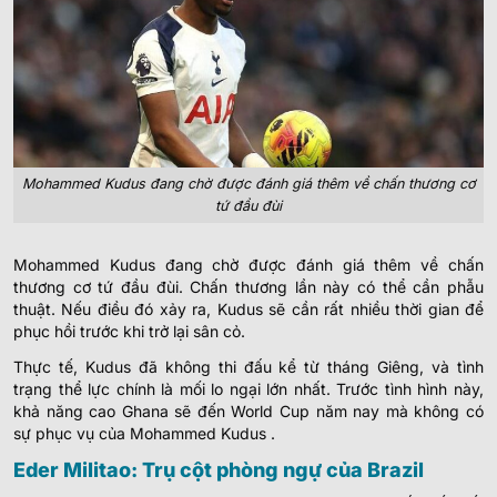
Mohammed Kudus đang chờ được đánh giá thêm về chấn thương cơ
tứ đầu đùi
Mohammed Kudus đang chờ được đánh giá thêm về chấn
thương cơ tứ đầu đùi. Chấn thương lần này có thể cần phẫu
thuật. Nếu điều đó xảy ra, Kudus sẽ cần rất nhiều thời gian để
phục hồi trước khi trở lại sân cỏ.
Thực tế, Kudus đã không thi đấu kể từ tháng Giêng, và tình
trạng thể lực chính là mối lo ngại lớn nhất. Trước tình hình này,
khả năng cao Ghana sẽ đến World Cup năm nay mà không có
sự phục vụ của Mohammed Kudus .
Eder Militao: Trụ cột phòng ngự của Brazil