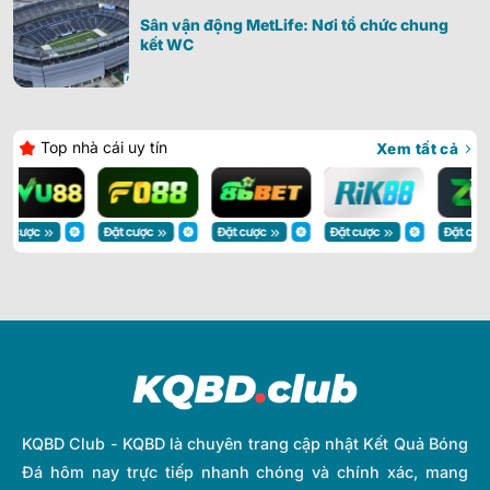
Sân vận động MetLife: Nơi tổ chức chung
kết WC
Top nhà cái uy tín
Xem tất cả
KQBD Club - KQBD là chuyên trang cập nhật Kết Quả Bóng
Đá hôm nay trực tiếp nhanh chóng và chính xác, mang