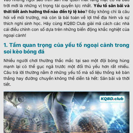
trời mới là những vị trọng tài quyền lực nhất.
Yếu tố sân bãi và
thời tiết ảnh hưởng thế nào đến tỷ lệ kèo
? Đây không chỉ là câu
hỏi về môi trường, mà còn là bài toán về lợi thế địa hình và sự
thích nghi sinh học. Hãy cùng KQBD Club giải mã cách các nhà
cái điều chỉnh con số dựa trên những biến động khắc nghiệt của
ngoại cảnh!
1. Tầm quan trọng của yếu tố ngoại cảnh trong
soi kèo bóng đá
Nhiều người chơi thường thắc mắc tại sao một đội bóng hùng
mạnh lại có thể gục ngã trước một đối thủ yếu hơn rất nhiều.
Câu trả lời thường nằm ở những yếu tố mà số liệu thống kê bàn
thắng hay đường chuyền không thể diễn tả hết: Sân bãi và thời
tiết.