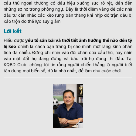
cầu thủ ngoại thường có dấu hiệu xuống sức rõ rệt, dẫn đến
những sơ hở trong phòng ngự. Đây là thời điểm vàng để các nhà
đầu tư cân nhắc các kèo rung bàn thắng khi nhịp độ trận đấu bị
xáo trộn do thể lực suy giảm.
Lời kết
Hiểu được
yếu tố sân bãi và thời tiết ảnh hưởng thế nào đến tỷ
lệ kèo
chính là cách bạn trang bị cho mình một lăng kính phân
tích đa chiều. Đừng chỉ nhìn vào đôi chân của cầu thủ, hãy nhìn
vào mặt đất họ đang đứng và bầu trời họ đang thi đấu. Tại
KQBD Club, chúng tôi tin rằng người chiến thắng là người biết
tận dụng mọi biến số, dù là nhỏ nhất, để làm chủ cuộc chơi.