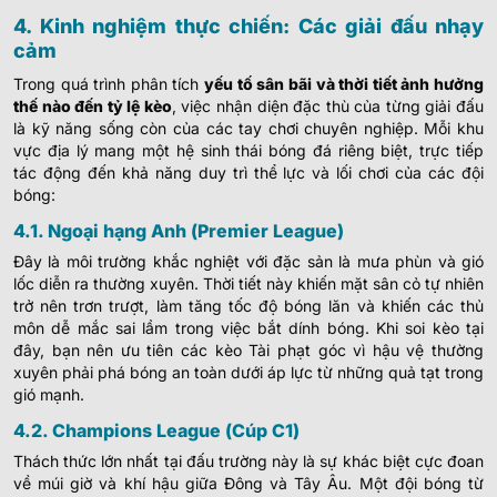
4. Kinh nghiệm thực chiến: Các giải đấu nhạy
cảm
Trong quá trình phân tích
yếu tố sân bãi và thời tiết ảnh hưởng
thế nào đến tỷ lệ kèo
, việc nhận diện đặc thù của từng giải đấu
là kỹ năng sống còn của các tay chơi chuyên nghiệp. Mỗi khu
vực địa lý mang một hệ sinh thái bóng đá riêng biệt, trực tiếp
tác động đến khả năng duy trì thể lực và lối chơi của các đội
bóng:
4.1. Ngoại hạng Anh (Premier League)
Đây là môi trường khắc nghiệt với đặc sản là mưa phùn và gió
lốc diễn ra thường xuyên. Thời tiết này khiến mặt sân cỏ tự nhiên
trở nên trơn trượt, làm tăng tốc độ bóng lăn và khiến các thủ
môn dễ mắc sai lầm trong việc bắt dính bóng. Khi soi kèo tại
đây, bạn nên ưu tiên các kèo Tài phạt góc vì hậu vệ thường
xuyên phải phá bóng an toàn dưới áp lực từ những quả tạt trong
gió mạnh.
4.2. Champions League (Cúp C1)
Thách thức lớn nhất tại đấu trường này là sự khác biệt cực đoan
về múi giờ và khí hậu giữa Đông và Tây Âu. Một đội bóng từ