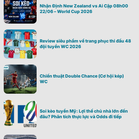
Nhận Định New Zealand vs Ai Cập 08h00
22/06 – World Cup 2026
Review siêu phẩm về trang phục thi đấu 48
đội tuyển WC 2026
Chiến thuật Double Chance (Cơ hội kép)
WC
Soi kèo tuyển Mỹ: Lợi thế chủ nhà lớn đến
đâu? Phân tích thực lực và Odds đi tiếp