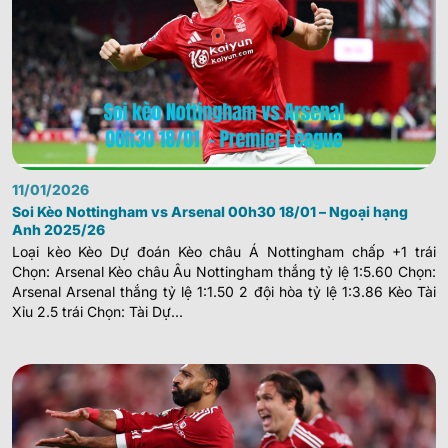
11/01/2026
Soi Kèo Nottingham vs Arsenal 00h30 18/01 – Ngoại hạng
Anh 2025/26
Loại kèo Kèo Dự đoán Kèo châu Á Nottingham chấp +1 trái
Chọn: Arsenal Kèo châu Âu Nottingham thắng tỷ lệ 1:5.60 Chọn:
Arsenal Arsenal thắng tỷ lệ 1:1.50 2 đội hòa tỷ lệ 1:3.86 Kèo Tài
Xỉu 2.5 trái Chọn: Tài Dự...