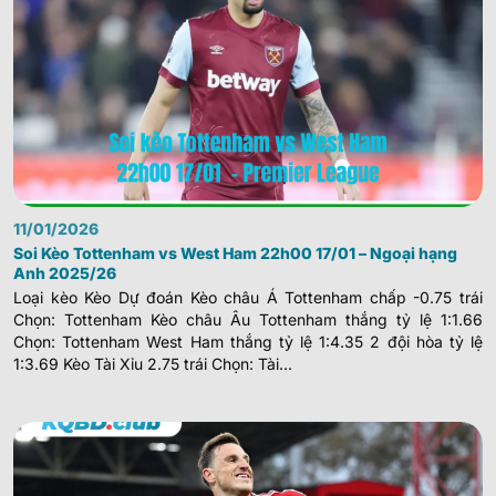
11/01/2026
Soi Kèo Tottenham vs West Ham 22h00 17/01 – Ngoại hạng
Anh 2025/26
Loại kèo Kèo Dự đoán Kèo châu Á Tottenham chấp -0.75 trái
Chọn: Tottenham Kèo châu Âu Tottenham thắng tỷ lệ 1:1.66
Chọn: Tottenham West Ham thắng tỷ lệ 1:4.35 2 đội hòa tỷ lệ
1:3.69 Kèo Tài Xỉu 2.75 trái Chọn: Tài...