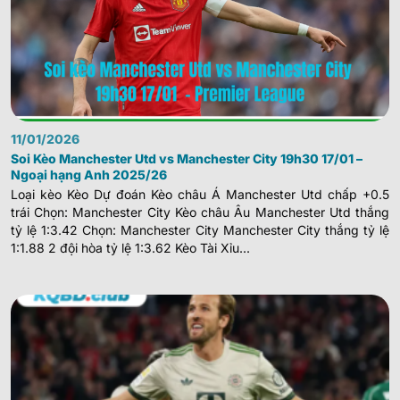
11/01/2026
Soi Kèo Manchester Utd vs Manchester City 19h30 17/01 –
Ngoại hạng Anh 2025/26
Loại kèo Kèo Dự đoán Kèo châu Á Manchester Utd chấp +0.5
trái Chọn: Manchester City Kèo châu Âu Manchester Utd thắng
tỷ lệ 1:3.42 Chọn: Manchester City Manchester City thắng tỷ lệ
1:1.88 2 đội hòa tỷ lệ 1:3.62 Kèo Tài Xỉu...