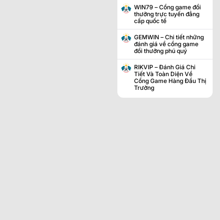
WIN79 – Cổng game đổi
thưởng trực tuyến đẳng
cấp quốc tế
GEMWIN – Chi tiết những
đánh giá về cổng game
đổi thưởng phú quý
RIKVIP – Đánh Giá Chi
Tiết Và Toàn Diện Về
Cổng Game Hàng Đầu Thị
Trường