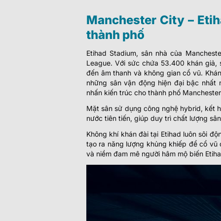
Manchester City – Etih
thành phố
Etihad Stadium, sân nhà của Manchester
League. Với sức chứa 53.400 khán giả, 
đến âm thanh và không gian cổ vũ. Khán
những sân vận động hiện đại bậc nhất 
nhấn kiến trúc cho thành phố Manchester
Mặt sân sử dụng công nghệ hybrid, kết hợ
nước tiên tiến, giúp duy trì chất lượng sân
Không khí khán đài tại Etihad luôn sôi đ
tạo ra năng lượng khủng khiếp để cổ vũ đ
và niềm đam mê người hâm mộ biến Etihad