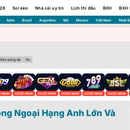
026
Soi kèo
Nhà cái uy tín
Lịch thi đấu
BXH
BXH 
Italia
Brazil
Argentina
Mỹ
Mexico
Việt Nam
Nhật B
Kèo bóng đá
7m
 NGAY
CƯỢC NGAY
CƯỢC NGAY
CƯỢC NGAY
CƯỢC NGAY
CƯỢC NGAY
ộng Ngoại Hạng Anh Lớn Và