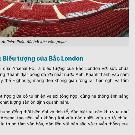
– Anfield: Pháo đài bất khả xâm phạm
: Biểu tượng của Bắc London
ại của Arsenal FC, là biểu tượng của Bắc London với sức chứa
ững “thánh địa” bóng đá lớn nhất nước Anh. Khánh thành vào năm
 thế Highbury, mang đến không gian rộng rãi, tiện nghi và tầm
 hợp giữa cỏ tự nhiên và sợi tổng hợp, cùng hệ thống ánh sáng
rì chất lượng sân ổn định quanh năm.
nhưng đồng thời hiện đại và tinh tế, đặc biệt tại các khu vực như
Arsenal tạo nên bầu không khí vừa náo nhiệt vừa có tổ chức.
 là trung tâm văn hóa, gắn liền với bản sắc và truyền thống của