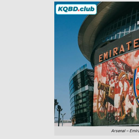
Arsenal – Emir