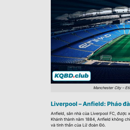
Manchester City – Et
Liverpool – Anfield: Pháo đ
Anfield, sân nhà của Liverpool FC, được
Khánh thành năm 1884, Anfield không chỉ 
và tinh thần của Lữ đoàn Đỏ.