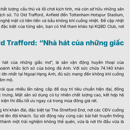
ất lượng cầu thủ và lối chơi kịch tính, mà còn sở hữu những sân
ch sử. Từ Old Trafford, Anfield đến Tottenham Hotspur Stadium,
nghệ mặt cỏ tiên tiến và bầu không khí cuồng nhiệt. Để cập nhật
ng đặc biệt của từng sân, bạn có thể tham khảo tại KQBD Club, nơi
d Trafford: “Nhà hát của những giấc
à hát của những giấc mơ”, là sân vận động huyền thoại của
hoảnh khắc lịch sử của bóng đá Anh. Với sức chứa 74.140 khán
g lớn nhất tại Ngoại Hạng Anh, đủ sức mang đến không khí cuồng
hâm mộ.
rải qua nhiều lần nâng cấp để duy trì tiêu chuẩn hiện đại, đồng
c trưng. Mặt sân sử dụng cỏ tự nhiên chất lượng cao, kết hợp hệ
 kiện thi đấu tối ưu ngay cả trong mùa đông giá rét.
g khí khán đài, đặc biệt tại The Stretford End, nơi các CĐV cuồng
mẽ lên đội khách. Sự sôi động này cùng các bài hát truyền thống
ở thành một trải nghiệm không thể quên, vừa là nơi thi đấu vừa là