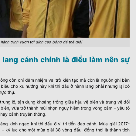
ành trình vươn tới đỉnh cao bóng đá thế giới
 lang cánh chính là điều làm nên sự
hông còn chỉ đảm nhiệm vai trò kiến tạo mà còn là nguồn ghi bàn
biểu cho xu hướng này khi thi đấu ở hành lang phải nhưng lại có
hực thụ.
rung lộ, tận dụng khoảng trống giữa hậu vệ biên và trung vệ đối
 biến, vừa trở thành mũi nhọn nguy hiểm trong vòng cấm – yếu tố
chạy cánh truyền thống.
đáng kinh ngạc khi thi đấu ở vị trí tiền đạo cánh. Mùa giải 2017-
 – kỷ lục cho một mùa giải 38 vòng đấu, đồng thời là thành tích