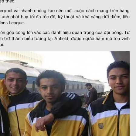
iếp theo.
erpool và nhanh chóng tạo nên một cuộc cách mạng trên hàng
anh phát huy tối đa tốc độ, kỹ thuật và khả năng dứt điểm, liên
ions League.
còn góp công lớn vào các danh hiệu quan trọng của đội bóng. Từ
 trở thành biểu tượng tại Anfield, được người hâm mộ tôn vinh
ại.