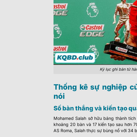
Kỷ lục ghi bàn từ hà
Thống kê sự nghiệp củ
nói
Số bàn thắng và kiến tạo q
Mohamed Salah sở hữu bảng thành tích ấn
khoảng 20 bàn và 17 kiến tạo sau hơn 70
AS Roma, Salah thực sự bùng nổ với 34 bà