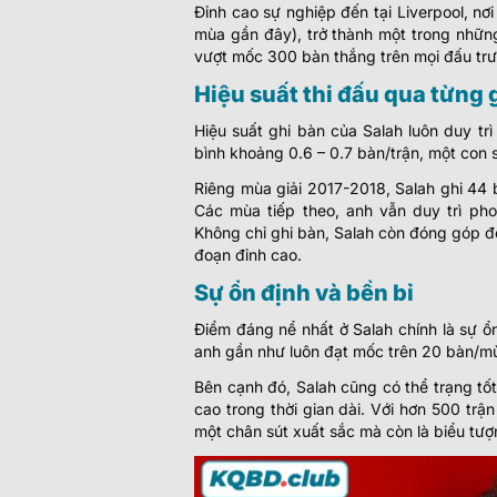
Đỉnh cao sự nghiệp đến tại Liverpool, nơ
mùa gần đây), trở thành một trong những
vượt mốc 300 bàn thắng trên mọi đấu tr
Hiệu suất thi đấu qua từng 
Hiệu suất ghi bàn của Salah luôn duy tr
bình khoảng 0.6 – 0.7 bàn/trận, một con s
Riêng mùa giải 2017-2018, Salah ghi 44 
Các mùa tiếp theo, anh vẫn duy trì ph
Không chỉ ghi bàn, Salah còn đóng góp đề
đoạn đỉnh cao.
Sự ổn định và bền bỉ
Điểm đáng nể nhất ở Salah chính là sự ổn
anh gần như luôn đạt mốc trên 20 bàn/mùa 
Bên cạnh đó, Salah cũng có thể trạng tốt
cao trong thời gian dài. Với hơn 500 tr
một chân sút xuất sắc mà còn là biểu tượ