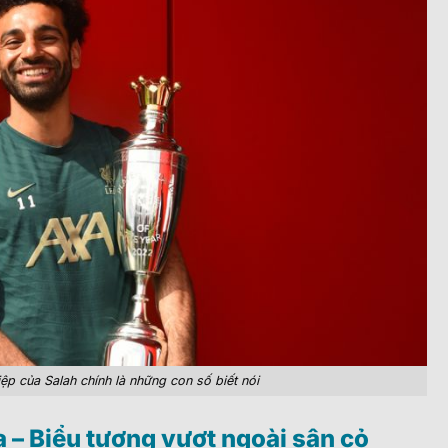
ệp của Salah chính là những con số biết nói
– Biểu tượng vượt ngoài sân cỏ