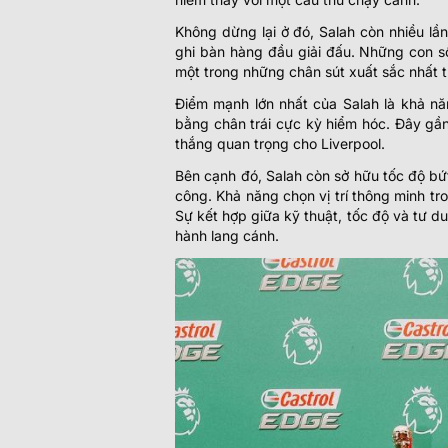
Không dừng lại ở đó, Salah còn nhiều lần
ghi bàn hàng đầu giải đấu. Những con s
một trong những chân sút xuất sắc nhất th
Điểm mạnh lớn nhất của Salah là khả nă
bằng chân trái cực kỳ hiểm hóc. Đây gần
thắng quan trọng cho Liverpool.
Bên cạnh đó, Salah còn sở hữu tốc độ bứ
công. Khả năng chọn vị trí thông minh tr
Sự kết hợp giữa kỹ thuật, tốc độ và tư d
hành lang cánh.