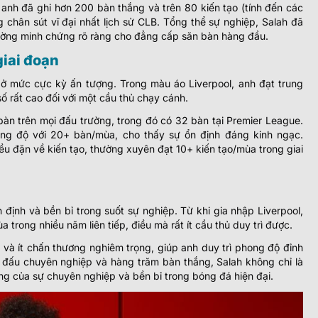
i anh đã ghi hơn 200 bàn thắng và trên 80 kiến tạo (tính đến các
 chân sút vĩ đại nhất lịch sử CLB. Tổng thể sự nghiệp, Salah đã
ường minh chứng rõ ràng cho đẳng cấp săn bàn hàng đầu.
giai đoạn
ì ở mức cực kỳ ấn tượng. Trong màu áo Liverpool, anh đạt trung
ố rất cao đối với một cầu thủ chạy cánh.
bàn trên mọi đấu trường, trong đó có 32 bàn tại Premier League.
ong độ với 20+ bàn/mùa, cho thấy sự ổn định đáng kinh ngạc.
u đặn về kiến tạo, thường xuyên đạt 10+ kiến tạo/mùa trong giai
 định và bền bỉ trong suốt sự nghiệp. Từ khi gia nhập Liverpool,
trong nhiều năm liên tiếp, điều mà rất ít cầu thủ duy trì được.
 và ít chấn thương nghiêm trọng, giúp anh duy trì phong độ đỉnh
ận đấu chuyên nghiệp và hàng trăm bàn thắng, Salah không chỉ là
ng của sự chuyên nghiệp và bền bỉ trong bóng đá hiện đại.