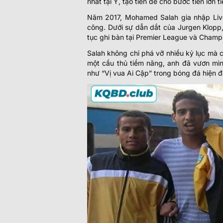
nhất tại Ý, tạo tiền đề cho bước tiến lớn t
Năm 2017, Mohamed Salah gia nhập Liv
công. Dưới sự dẫn dắt của Jurgen Klopp, 
tục ghi bàn tại Premier League và Champ
Salah không chỉ phá vỡ nhiều kỷ lục mà 
một cầu thủ tiềm năng, anh đã vươn mình
như “Vị vua Ai Cập” trong bóng đá hiện đ