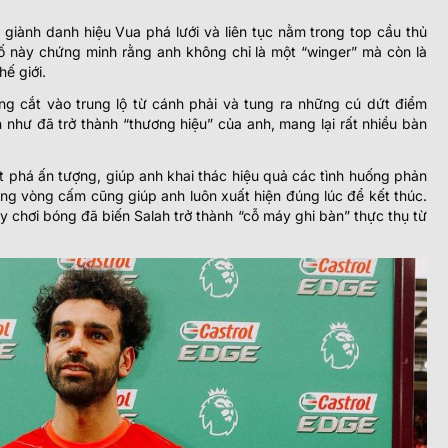
 giành danh hiệu Vua phá lưới và liên tục nằm trong top cầu thủ
ố này chứng minh rằng anh không chỉ là một “winger” mà còn là
ế giới.
ng cắt vào trung lộ từ cánh phải và tung ra những cú dứt điểm
 như đã trở thành “thương hiệu” của anh, mang lại rất nhiều bàn
t phá ấn tượng, giúp anh khai thác hiệu quả các tình huống phản
ong vòng cấm cũng giúp anh luôn xuất hiện đúng lúc để kết thúc.
uy chơi bóng đã biến Salah trở thành “cỗ máy ghi bàn” thực thụ từ