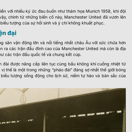
iền với nhiều ký ức đau buồn như thảm họa Munich 1958, khi đội
 vậy, chính từ những biến cố này, Manchester United đã vươn lên
 biểu tượng của sự hồi sinh và ý chí không khuất phục.
ện đại
ng sân vận động lớn và nổi tiếng nhất châu Âu với sức chứa hơn
ễn ra các trận đấu đỉnh cao của Manchester United mà còn là địa
như các trận đấu quốc tế và chung kết cúp.
án đài được nâng cấp liên tục cùng bầu không khí cuồng nhiệt từ
vị thế là một trong những “pháo đài” đáng sợ nhất thế giới bóng
 biểu tượng sống động cho lịch sử, niềm tự hào và bản sắc của