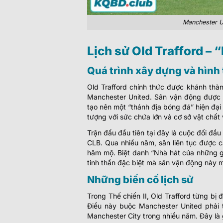
Manchester Un
Lịch sử Old Trafford –
Quá trình xây dựng và hình
Old Trafford chính thức được khánh thà
Manchester United. Sân vận động được thi
tạo nên một “thánh địa bóng đá” hiện đại 
tượng với sức chứa lớn và cơ sở vật chất 
Trận đấu đầu tiên tại đây là cuộc đối đầ
CLB. Qua nhiều năm, sân liên tục được 
hâm mộ. Biệt danh “Nhà hát của những gi
tinh thần đặc biệt mà sân vận động này m
Những biến cố lịch sử
Trong Thế chiến II, Old Trafford từng bị
Điều này buộc Manchester United phải 
Manchester City trong nhiều năm. Đây là 