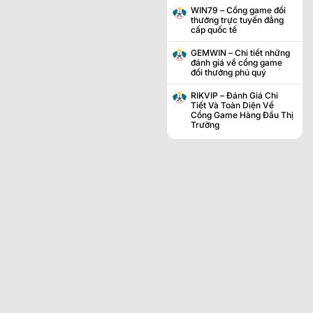
WIN79 – Cổng game đổi
thưởng trực tuyến đẳng
cấp quốc tế
GEMWIN – Chi tiết những
đánh giá về cổng game
đổi thưởng phú quý
RIKVIP – Đánh Giá Chi
Tiết Và Toàn Diện Về
Cổng Game Hàng Đầu Thị
Trường