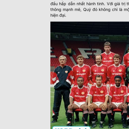
đấu hấp dẫn nhất hành tinh. Với giá trị
thông mạnh mẽ, Quỷ đỏ không chỉ là mộ
hiện đại.