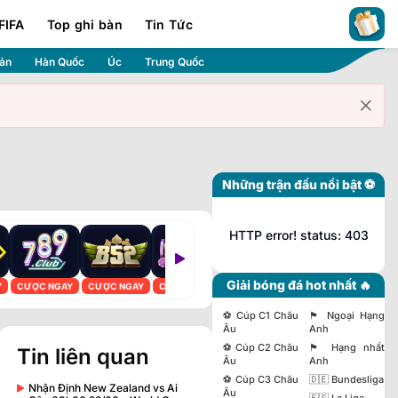
FIFA
Top ghi bàn
Tin Tức
ản
Hàn Quốc
Úc
Trung Quốc
Những trận đấu nổi bật ⚽️
HTTP error! status: 403
Giải bóng đá hot nhất 🔥
CƯỢC NGAY
CƯỢC NGAY
CƯỢC NGAY
CƯỢC NGAY
CƯỢC NGAY
CƯỢC
⚽️ Cúp C1 Châu
🏴󠁧󠁢󠁥󠁮󠁧󠁿 Ngoại Hạng
Âu
Anh
⚽️ Cúp C2 Châu
🏴󠁧󠁢󠁥󠁮󠁧󠁿 Hạng nhất
Tin liên quan
Âu
Anh
⚽️ Cúp C3 Châu
🇩🇪 Bundesliga
Nhận Định New Zealand vs Ai
Âu