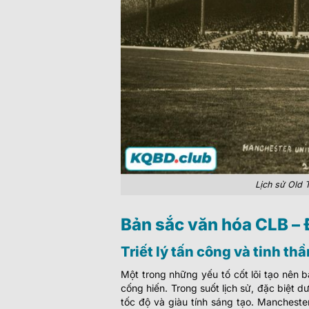
Lịch sử Old 
Bản sắc văn hóa CLB – 
Triết lý tấn công và tinh t
Một trong những yếu tố cốt lõi tạo nên b
cống hiến. Trong suốt lịch sử, đặc biệt dư
tốc độ và giàu tính sáng tạo. Mancheste