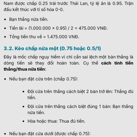
Nam được chấp 0.25 trái trước Thái Lan, tỷ lệ ăn là 0.95. Trận
đấu kết thúc với tỉ số hòa 0-0.
Bạn thắng nửa tiền.
Tiền lãi = (1.000.000 x 0.95) / 2 = 475.000 VNĐ.
Tổng tiền thu về = 1.475.000 VNĐ.
3.2. Kèo chấp nửa một (0.75 hoặc 0.5/1)
Đây là mốc chấp nguy hiểm vì chỉ cần sai lệch một bàn thắng là
dòng tiền sẽ thay đổi hoàn toàn. Cụ thể
cách tính tiền
thắng/thua nửa tiền
:
Nếu bạn đặt cửa trên (chấp 0.75):
Đội cửa trên thắng cách biệt 2 bàn trở lên: Thắng đủ
tiền.
Đội cửa trên thắng cách biệt đúng 1 bàn: Bạn thắng
nửa tiền.
Hòa hoặc thua: Thua đủ tiền.
Nếu bạn đặt cửa dưới (được chấp 0.75):