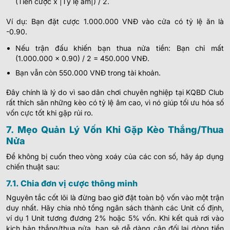
(Tiền cược x |Tỷ lệ âm|) / 2.
Ví dụ: Bạn đặt cược 1.000.000 VNĐ vào cửa có tỷ lệ ăn là
-0.90.
Nếu trận đấu khiến bạn thua nửa tiền: Bạn chỉ mất
(1.000.000 x 0.90) / 2 = 450.000 VNĐ.
Bạn vẫn còn 550.000 VNĐ trong tài khoản.
Đây chính là lý do vì sao dân chơi chuyên nghiệp tại KQBD Club
rất thích săn những kèo có tỷ lệ âm cao, vì nó giúp tối ưu hóa số
vốn cực tốt khi gặp rủi ro.
7. Mẹo Quản Lý Vốn Khi Gặp Kèo Thắng/Thua
Nửa
Để không bị cuốn theo vòng xoáy của các con số, hãy áp dụng
chiến thuật sau:
7.1. Chia đơn vị cược thông minh
Nguyên tắc cốt lõi là đừng bao giờ đặt toàn bộ vốn vào một trận
duy nhất. Hãy chia nhỏ tổng ngân sách thành các Unit cố định,
ví dụ 1 Unit tương đương 2% hoặc 5% vốn. Khi kết quả rơi vào
kịch bản thắng/thua nửa, bạn sẽ dễ dàng cân đối lại dòng tiền