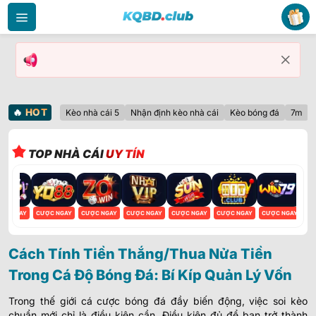
Bỏ
qua
nội
dung
🔥
HOT
Kèo nhà cái 5
Nhận định kèo nhà cái
Kèo bóng đá
7m
TOP NHÀ CÁI
UY TÍN
C NGAY
CƯỢC NGAY
CƯỢC NGAY
CƯỢC NGAY
CƯỢC NGAY
CƯỢC NGAY
CƯỢC NGAY
CƯỢ
Cách Tính Tiền Thắng/Thua Nửa Tiền
Trong Cá Độ Bóng Đá: Bí Kíp Quản Lý Vốn
Trong thế giới cá cược bóng đá đầy biến động, việc soi kèo
chuẩn mới chỉ là điều kiện cần. Điều kiện đủ để bạn trở thành