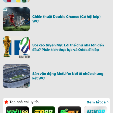
Chiến thuật Double Chance (Cơ hội kép)
WC
Soi kèo tuyển Mỹ: Lợi thế chủ nhà lớn đến
đâu? Phân tích thực lực và Odds đi tiếp
Sân vận động MetLife: Nơi tổ chức chung
kết WC
Top nhà cái uy tín
Xem tất cả