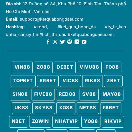
Địa chỉ:
12 Đường số 3A, Khu Phố 10, Bình Tân, Thành phố
Hồ Chí Minh, Vietnam
Email:
support@ketquabongdaeucom
Hashtag:
#kqbd, #ket_qua_bong_da #ty_le_keo
#nha_cai_uy_tin #lich_thi_dau #ketquabongdaeucom
VIN88
ZO88
DEBET
VIVU88
FO88
TOPBET
86BET
VIC88
RIK88
ZBET
SIN88
FIVE88
RED88
SV88
MAY88
UK88
SKY88
XO88
NET88
FABET
NBET
ZOWIN
NHATVIP
YO88
RIKVIP