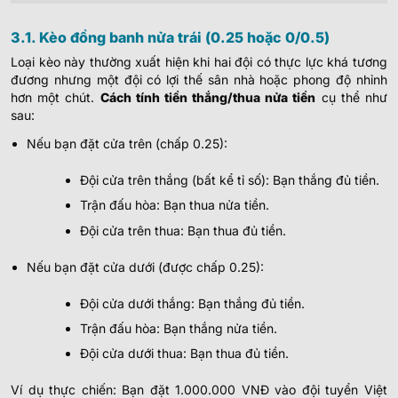
3.1. Kèo đồng banh nửa trái (0.25 hoặc 0/0.5)
Loại kèo này thường xuất hiện khi hai đội có thực lực khá tương
đương nhưng một đội có lợi thế sân nhà hoặc phong độ nhỉnh
hơn một chút.
Cách tính tiền thắng/thua nửa tiền
cụ thể như
sau:
Nếu bạn đặt cửa trên (chấp 0.25):
Đội cửa trên thắng (bất kể tỉ số): Bạn thắng đủ tiền.
Trận đấu hòa: Bạn thua nửa tiền.
Đội cửa trên thua: Bạn thua đủ tiền.
Nếu bạn đặt cửa dưới (được chấp 0.25):
Đội cửa dưới thắng: Bạn thắng đủ tiền.
Trận đấu hòa: Bạn thắng nửa tiền.
Đội cửa dưới thua: Bạn thua đủ tiền.
Ví dụ thực chiến: Bạn đặt 1.000.000 VNĐ vào đội tuyển Việt