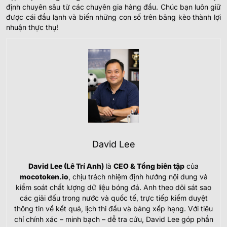
định chuyên sâu từ các chuyên gia hàng đầu. Chúc bạn luôn giữ
được cái đầu lạnh và biến những con số trên bảng kèo thành lợi
nhuận thực thụ!
David Lee
David Lee (Lê Trí Anh)
là
CEO & Tổng biên tập
của
mocotoken.io
, chịu trách nhiệm định hướng nội dung và
kiểm soát chất lượng dữ liệu bóng đá. Anh theo dõi sát sao
các giải đấu trong nước và quốc tế, trực tiếp kiểm duyệt
thông tin về kết quả, lịch thi đấu và bảng xếp hạng. Với tiêu
chí chính xác – minh bạch – dễ tra cứu, David Lee góp phần