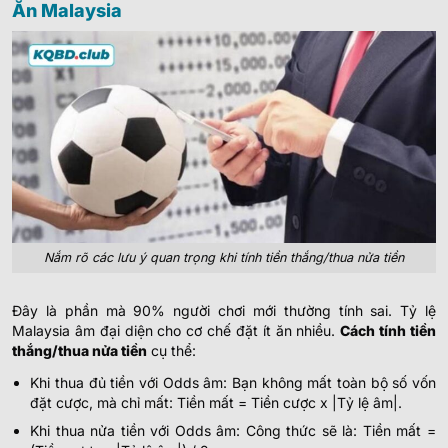
Ăn Malaysia
Nắm rõ các lưu ý quan trọng khi tính tiền thắng/thua nửa tiền
Đây là phần mà 90% người chơi mới thường tính sai. Tỷ lệ
Malaysia âm đại diện cho cơ chế đặt ít ăn nhiều.
Cách tính tiền
thắng/thua nửa tiền
cụ thể:
Khi thua đủ tiền với Odds âm: Bạn không mất toàn bộ số vốn
đặt cược, mà chỉ mất: Tiền mất = Tiền cược x |Tỷ lệ âm|.
Khi thua nửa tiền với Odds âm: Công thức sẽ là: Tiền mất =